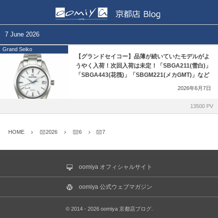
正規取扱いブランド一覧
各店舗ブログ
7 June 2026
Grand Seiko
BELL&ROSS
和歌山本店
【グランドセイコー】品薄が続いていたモデルがよ
うやく入荷！次回入荷は未定！「SBGA211(雪白)」
「SBGA443(花筏)」「SBGM221(メカGMT)」など
BLANCPAIN
心斎橋店
2026年6月7日
CVSTOS
仙台店
13500 PV
EDOX
鹿児島店
HOME
2026
6
7
GIRARD-PERREGAUX
ブライトリング ブティック 大阪
oomiya オフィシャルサイト
Grand Seiko
ブライトリング ブティック 京都
oomiya 公式ウェブマガジン
Glashütte Original
チューダー ブティック by OOMIYA
©
2014 - 2026
oomiya 京都店ブログ
.