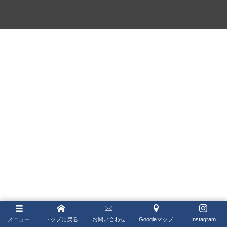
IWC
ゼニス ブティック大阪
LONGINES
ジラール・ペルゴ ブティック 大阪
MAURICE LACROIX
NORQAIN
OSSO ITALY
PANERAI
ROGER DUBUIS
TISSOT
TUDOR
ZENITH
メニュー
トップに戻る
お問い合わせ
Googleマップ
Instagram