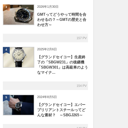
2026年1月30日
3
GMTってどうやって時間を合
わせるの？～GMTの歴史と合
わせ方～
157 PV
2025年2月6日
4
【グランドセイコー】生産終
了の「SBGW231」の後継機
「SBGW301」は高級車のよう
なマイナ...
154 PV
2024年8月5日
5
【グランドセイコー】エバー
ブリリアントスチールってど
んな素材？ ～SBGJ265～