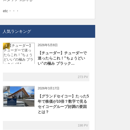
etc・・・
人気ランキング
2026年5月8日
1
【チューダー】チューダーで
迷ったらこれ！”ちょうどい
い”の極み ブラック...
273 PV
2026年3月17日
2
【グランドセイコー】たった5
年で株価が10倍？数字で見る
セイコーグループ好調の要因
とは？
198 PV