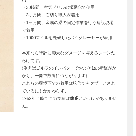
・30時間、空気ドリルの振動化で使用
・3ヶ月間、石切り職人が着用
・1ヶ月間、金属の梁の固定作業を行う建設現場
で着用
・1000マイルを走破したバイクレーサーが着用
本来なら時計に膨大なダメージを与えるシーンだ
らけです。
(例えばゴルフのインパクトでおよそ1tの衝撃がか
かり、一発で故障につながります)
これらの環境下での着用は現代でもタブーとされ
ているにもかかわらず、
1952年当時でこの実績は
偉業
というほかありませ
ん。