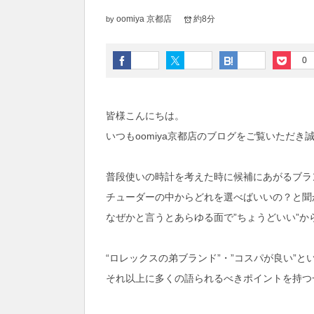
oomiya 京都店
約8分
by
0
皆様こんにちは。
いつもoomiya京都店のブログをご覧いただ
普段使いの時計を考えた時に候補にあがるブラ
チューダーの中からどれを選べばいいの？と聞
なぜかと言うとあらゆる面で”ちょうどいい”か
“ロレックスの弟ブランド”・”コスパが良い”
それ以上に多くの語られるべきポイントを持つ