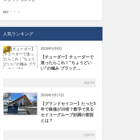
etc・・・
人気ランキング
2026年5月8日
1
【チューダー】チューダーで
迷ったらこれ！”ちょうどい
い”の極み ブラック...
358 PV
2026年3月17日
2
【グランドセイコー】たった5
年で株価が10倍？数字で見る
セイコーグループ好調の要因
とは？
238 PV