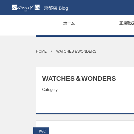
ホーム
正規取
HOME
WATCHES＆WONDERS
WATCHES＆WONDERS
Category
IWC