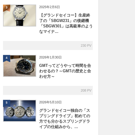
2025年2月6日
3
【グランドセイコー】生産終
了の「SBGW231」の後継機
「SBGW301」は高級車のよう
なマイナ...
230 PV
2026年1月30日
4
GMTってどうやって時間を合
わせるの？～GMTの歴史と合
わせ方～
208 PV
2026年5月10日
5
グランドセイコー独自の「ス
プリングドライブ」初めての
方でも分かるスプリングドラ
イブの仕組みから、...