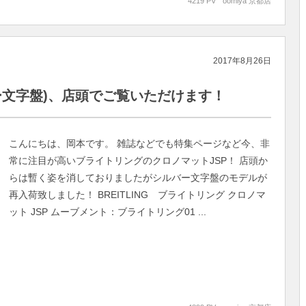
4219 PV
oomiya 京都店
2017年8月26日
バー文字盤)、店頭でご覧いただけます！
こんにちは、岡本です。 雑誌などでも特集ページなど今、非
常に注目が高いブライトリングのクロノマットJSP！ 店頭か
らは暫く姿を消しておりましたがシルバー文字盤のモデルが
再入荷致しました！ BREITLING ブライトリング クロノマ
ット JSP ムーブメント：ブライトリング01 ...