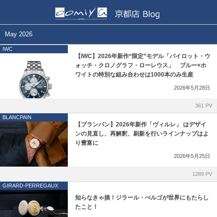
正規取扱いブランド一覧
各店舗ブログ
May 2026
IWC
BELL&ROSS
和歌山本店
【IWC】2026年新作“限定”モデル「パイロット・ウ
ォッチ・クロノグラフ・ローレウス」 ブルー×ホ
ワイトの特別な組み合わせは1000本のみ生産
BLANCPAIN
心斎橋店
2026年5月28日
CVSTOS
仙台店
361 PV
BLANCPAIN
EDOX
鹿児島店
【ブランパン】2026年新作「ヴィルレ」 はデザイ
ンの見直し、再解釈、刷新を行いラインナップはよ
り豊富に
GIRARD-PERREGAUX
ブライトリング ブティック 大阪
2026年5月25日
Grand Seiko
ブライトリング ブティック 京都
1289 PV
GIRARD-PERREGAUX
Glashütte Original
チューダー ブティック by OOMIYA
知らなきゃ損！ジラール・ぺルゴが世界にもたらし
たこと！