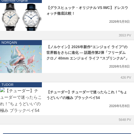
Glashütte Original
【グラスヒュッテ・オリジナル VS IWC】ドレスウ
ォッチ徹底比較！
2026年5月9日
3553 PV
NORQAIN
【ノルケイン】2026年新作“エンジョイ ライフ”の
世界観をさらに進化 ― 話題作第2弾「フリーダム
クロノ 40mm エンジョイ ライフ “スプリンクル”」
2026年5月8日
426 PV
TUDOR
【チューダー】チューダーで迷ったらこれ！”ちょ
うどいい”の極み ブラックベイ54
2026年5月8日
5648 PV