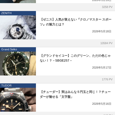
3258 PV
dunhill
ZENITH
【ゼニス】人気が衰えない『クロノマスター スポー
FOPE
ツ』の魅力とは？
2026年5月18日
Loree Rodkin
10584 PV
ヒルシュ オーダーストラップ
Grand Seiko
【グランドセイコー】このグリーン、ただの色じゃ
ジャン・ルソー オーダーストラップ
ない！？－SBGE257－
2026年5月17日
取り扱い終了ブランド
1776 PV
TUDOR
【チューダー】実はみんな５円玉と同じ！？チュー
ダーが魅せる「文字盤」
2026年5月16日