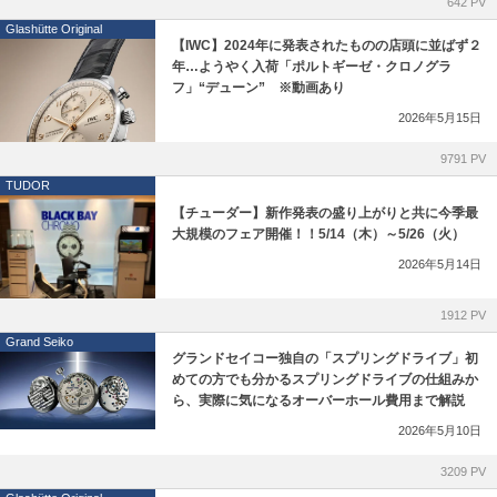
642 PV
Glashütte Original
【IWC】2024年に発表されたものの店頭に並ばず２
年…ようやく入荷「ポルトギーゼ・クロノグラ
フ」“デューン” ※動画あり
2026年5月15日
9791 PV
TUDOR
【チューダー】新作発表の盛り上がりと共に今季最
大規模のフェア開催！！5/14（木）～5/26（火）
2026年5月14日
1912 PV
Grand Seiko
グランドセイコー独自の「スプリングドライブ」初
めての方でも分かるスプリングドライブの仕組みか
ら、実際に気になるオーバーホール費用まで解説
2026年5月10日
3209 PV