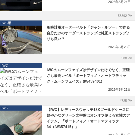
IWC
ゼニス ブティック大阪
2026年5月24日
LONGINES
ジラール・ペルゴ ブティック 大阪
58892 PV
IWC用
腕時計用オーダーベルト「ジャン・ルソー」で作る
MAURICE LACROIX
自分だけのオーダーストラップは純正ストラップよ
りも良い？
NORQAIN
2026年5月23日
OSSO ITALY
508 PV
IWC
IWCのムーンフェイズはデザインだけでなく、正確
PANERAI
さも最高レベル「ポートフィノ・オートマティッ
ク・ムーンフェイズ」(IW459401)
ROGER DUBUIS
2026年5月21日
4725 PV
TISSOT
IWC
【IWC】レディースウォッチ18Kゴールドケースに
鮮やかなグリーン文字盤はオンオフ使える女性のア
TUDOR
イテム。「ポートフィノ・オートマティック
34（IW357415）」
ZENITH
2026年5月19日