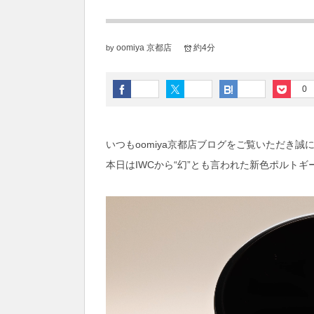
oomiya 京都店
約4分
by
0
いつもoomiya京都店ブログをご覧いただき
本日はIWCから“幻”とも言われた新色ポルトギーゼ