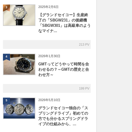
2025年2月6日
3
【グランドセイコー】生産終
了の「SBGW231」の後継機
「SBGW301」は高級車のよう
なマイナ...
213 PV
2026年1月30日
4
GMTってどうやって時間を合
わせるの？～GMTの歴史と合
わせ方～
199 PV
2026年5月10日
5
グランドセイコー独自の「ス
プリングドライブ」初めての
方でも分かるスプリングドラ
イブの仕組みから、...