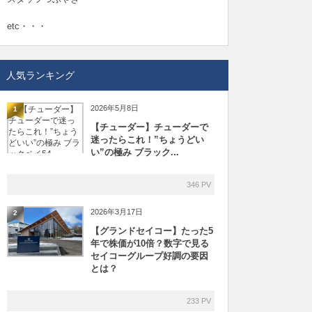
etc・・・
人気ランキング
2026年5月8日
1
【チューダー】チューダーで
迷ったらこれ！”ちょうどい
い”の極み ブラック...
346 PV
2026年3月17日
2
【グランドセイコー】たった5
年で株価が10倍？数字で見る
セイコーグループ好調の要因
とは？
233 PV