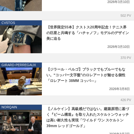
IWC
ゼニス ブティック大阪
2026年3月10日
LONGINES
ジラール・ペルゴ ブティック 大阪
502 PV
CVSTOS
【世界限定55本】クストス20周年記念！テニス界
MAURICE LACROIX
の巨星と共鳴する「ハチャノフ」モデルのデザイン
美に迫る
NORQAIN
2026年3月10日
OSSO ITALY
370 PV
GIRARD-PERREGAUX
【ジラール・ペルゴ】ブラックでもブルーでもな
PANERAI
い。“コッパー文字盤”のロレアートが魅せる個性
「ロレアート 38MM コッパ―」
ROGER DUBUIS
2026年3月8日
426 PV
TISSOT
NORQAIN
【ノルケイン】高級感だではない。建築原理に基づ
く『ビーム構造』を取り入れたスケルトンウォッチ
TUDOR
は高い耐久性も実現「ワイルド ワン スケルトン
39mm レッドゴールド」
ZENITH
2026年3月7日