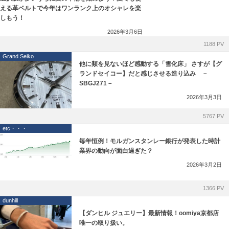
える革ベルトで今年はワンランク上のオシャレを楽
しもう！
2026年3月6日
1188 PV
Grand Seiko
他に類を見ないほど感動する「雪化床」 さすが【グ
ランドセイコー】だと感じさせる造り込み －
SBGJ271－
2026年3月3日
5767 PV
etc・・・
毎年恒例！モルガンスタンレー銀行が発表した時計
業界の動向が面白過ぎた？
2026年3月2日
1366 PV
dunhill
【ダンヒル ジュエリー】最新情報！oomiya京都店
唯一の取り扱い。