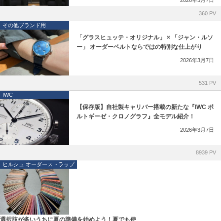
360 PV
dunhill
その他ブランド用
「グラスヒュッテ・オリジナル」 × 「ジャン・ルソ
FOPE
ー」 オーダーベルトならではの特別な仕上がり
2026年3月7日
Loree Rodkin
531 PV
ヒルシュ オーダーストラップ
IWC
【保存版】自社製キャリバー搭載の新たな『IWC ポ
ジャン・ルソー オーダーストラップ
ルトギーゼ・クロノグラフ』全モデル紹介！
2026年3月7日
取り扱い終了ブランド
8939 PV
ヒルシュ オーダーストラップ
選択肢が多いうちに夏の準備を始めよう！夏でも使