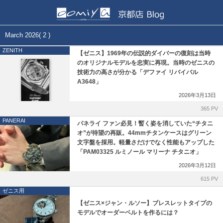
正規取扱いブランド一覧
各店舗ブログ
March 2026( 2 )
ZENITH
【ゼニス】1969年の伝説的ダイバーの復刻は当時
BELL&ROSS
和歌山本店
のオリジナルモデルを忠実に再現。当時のゼニスの
技術力の高さが分かる「デファイ リバイバル
BLANCPAIN
心斎橋店
A3648」
2026年3月13日
CVSTOS
仙台店
365 PV
PANERAI
パネライ ファン必見！暫く姿を消していた“チタニ
EDOX
鹿児島店
オ”が待望の再販。44mmチタンケースはグリーン
文字盤を採用。軽量さだけでなく性能もアップした
GIRARD-PERREGAUX
ブライトリング ブティック 大阪
「PAM03325 ルミノール マリーナ チタニオ」
2026年3月12日
Grand Seiko
ブライトリング ブティック 京都
615 PV
ゼニス用
Glashütte Original
チューダー ブティック by OOMIYA
【ゼニス×ジャン・ルソー】ブレスレットタイプの
モデルでオーダーベルトを作るには？