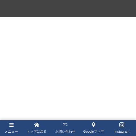
IWC
ゼニス ブティック大阪
LONGINES
ジラール・ペルゴ ブティック 大阪
MAURICE LACROIX
NORQAIN
OSSO ITALY
PANERAI
ROGER DUBUIS
TISSOT
TUDOR
ZENITH
メニュー
トップに戻る
お問い合わせ
Googleマップ
Instagram