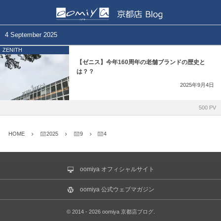
正規取扱いブランド一覧
各店舗ブログ
4 September 2025
ZENITH
BELL&ROSS
和歌山本店
【ゼニス】今年160周年の老舗ブランドの歴史と
は？？
BLANCPAIN
心斎橋店
2025年9月4日
CVSTOS
仙台店
500 PV
EDOX
鹿児島店
HOME
2025
9
4
GIRARD-PERREGAUX
ブライトリング ブティック 大阪
oomiya オフィシャルサイト
Grand Seiko
ブライトリング ブティック 京都
oomiya 公式ウェブマガジン
Glashütte Original
チューダー ブティック by OOMIYA
©
2014 - 2026
oomiya 京都店ブログ
.