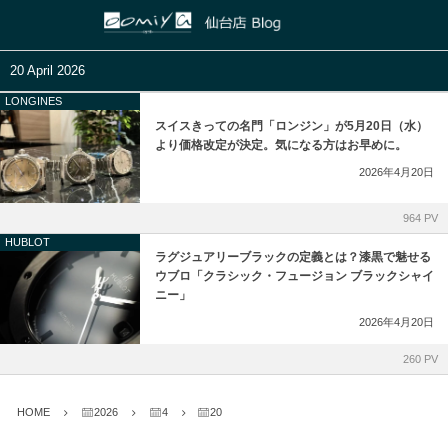
正規取扱いブランド
店舗ブログ
20 April 2026
LONGINES
HUBLOT
和歌山本店
ASTRON
スイスきっての名門「ロンジン」が5月20日（水）
より価格改定が決定。気になる方はお早めに。
ZENITH
心斎橋店
PRESAGE
2026年4月20日
IWC
京都店
PROSPEX
964 PV
HUBLOT
PANERAI
鹿児島店
ラグジュアリーブラックの定義とは？漆黒で魅せる
ウブロ「クラシック・フュージョン ブラックシャイ
ニー」
GIRARD-PERREGAUX
ブライトリング ブティック 大阪
2026年4月20日
Glashütte Original
ブライトリング ブティック 京都
260 PV
Grand Seiko
チューダー ブティック by OOMIYA
HOME
2026
4
20