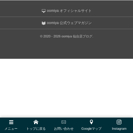
BLANCPAIN
ゼニス ブティック大阪
oomiya オフィシャルサイト
ULYSSE NARDIN
ジラール・ペルゴ ブティック 大阪
oomiya 公式ウェブマガジン
LONGINES
©
2020 - 2026
oomiya 仙台店ブログ
.
MAURICE LACROIX
BAUME＆MERCIER
ORIS
EDOX
GARMIN
NORQAIN
OSSO ITALY
メニュー
トップに戻る
お問い合わせ
Googleマップ
Instagram