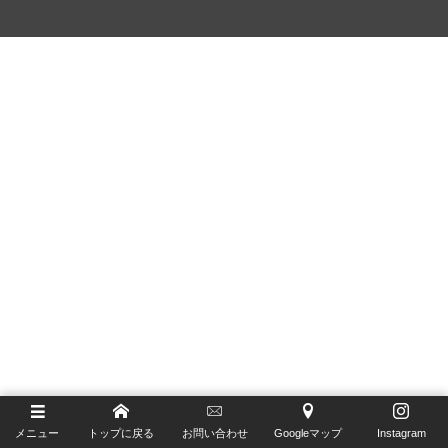
Furlan Marri
ゼニス ブティック大阪
G-SHOCK
ジラール・ペルゴ ブティック 大阪
Glashütte Original
H.Moser&Cie.
Hautlence
IWC
Jaeger-LeCoultre
MAURICE LACROIX
NORQAIN
OSSO ITALY
メニュー
トップに戻る
お問い合わせ
Googleマップ
Instagram