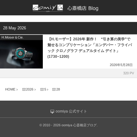
正規取扱いブランド一覧
各店舗ブログ
28 May 2026
BAUME & MERCIER
和歌山本店
H.Moser＆Cie.
【H.モーザー】2026年 新作！ “引き算の美学”で
魅せるコンプリケーション「エンデバー・フライバ
Bell & Ross
京都店
ック クロノグラフ デュアルタイム デイト」
(1730−1200)
Bianchet
仙台店
2026年5月28日
320 PV
CHRONOSWISS
鹿児島店
HOME
2026
5
28
CVSTOS
ブライトリング ブティック 大阪
EBERHARD
ブライトリング ブティック 京都
oomiya 公式サイト
EDOX
チューダー ブティック by OOMIYA
©
2010 - 2026
oomiya 心斎橋店ブログ
.