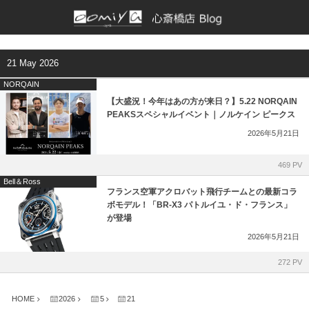
正規取扱いブランド一覧
各店舗ブログ
21 May 2026
BAUME & MERCIER
和歌山本店
NORQAIN
【大盛況！今年はあの方が来日？】5.22 NORQAIN
Bell & Ross
京都店
PEAKSスペシャルイベント｜ノルケイン ピークス
2026年5月21日
Bianchet
仙台店
469 PV
CHRONOSWISS
鹿児島店
Bell＆Ross
フランス空軍アクロバット飛行チームとの最新コラ
ボモデル！「BR-X3 パトルイユ・ド・フランス」
CVSTOS
ブライトリング ブティック 大阪
が登場
2026年5月21日
EBERHARD
ブライトリング ブティック 京都
272 PV
EDOX
チューダー ブティック by OOMIYA
HOME
2026
5
21