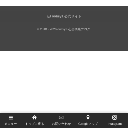
Furlan Marri
ゼニス ブティック大阪
G-SHOCK
ジラール・ペルゴ ブティック 大阪
oomiya 公式サイト
Glashütte Original
©
2010 - 2026
oomiya 心斎橋店ブログ
.
H.Moser&Cie.
Hautlence
IWC
Jaeger-LeCoultre
MAURICE LACROIX
NORQAIN
OSSO ITALY
メニュー
トップに戻る
お問い合わせ
Googleマップ
Instagram