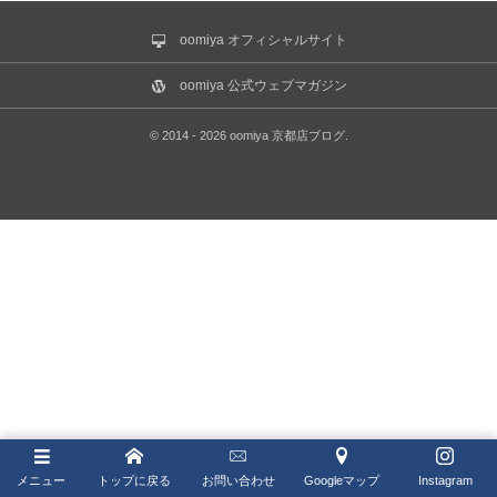
IWC
ゼニス ブティック大阪
oomiya オフィシャルサイト
LONGINES
ジラール・ペルゴ ブティック 大阪
oomiya 公式ウェブマガジン
MAURICE LACROIX
©
2014 - 2026
oomiya 京都店ブログ
.
NORQAIN
OSSO ITALY
PANERAI
ROGER DUBUIS
TISSOT
TUDOR
ZENITH
メニュー
トップに戻る
お問い合わせ
Googleマップ
Instagram