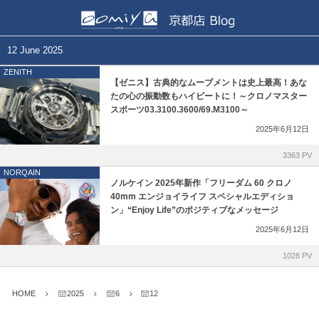
正規取扱いブランド一覧
各店舗ブログ
12 June 2025
ZENITH
BELL&ROSS
和歌山本店
【ゼニス】古典的なムーブメントは史上最高！あな
たの心の振動数もハイビートに！～クロノマスター
スポーツ03.3100.3600/69.M3100～
BLANCPAIN
心斎橋店
2025年6月12日
CVSTOS
仙台店
3363 PV
NORQAIN
EDOX
鹿児島店
ノルケイン 2025年新作「フリーダム 60 クロノ
40mm エンジョイライフ スペシャルエディショ
ン」“Enjoy Life”のポジティブなメッセージ
GIRARD-PERREGAUX
ブライトリング ブティック 大阪
2025年6月12日
Grand Seiko
ブライトリング ブティック 京都
1028 PV
Glashütte Original
チューダー ブティック by OOMIYA
HOME
2025
6
12