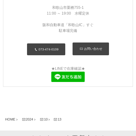
MYKITA
和歌山市栗栖755-1
11:00 ～ 19:00 水曜定休
OAKLEY
阪和自動車道「和歌山IC」すぐ
駐車場完備
OLIVER PEOPLES
お問い合わせ
073-474-0109
Ray Ban
SAINT LAURENT
★LINEで在庫確認★
TOM FORD
TALEX
HOME
2024
10
13