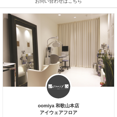
お問い合わせはこちら
DITA
EYEVAN
EYEVAN7285
10EYEVAN
Eyevol
E5 eyevan
GUCCI
JACQUES MARIE MAGE
oomiya 和歌山本店
LINDBERG
アイウェアフロア