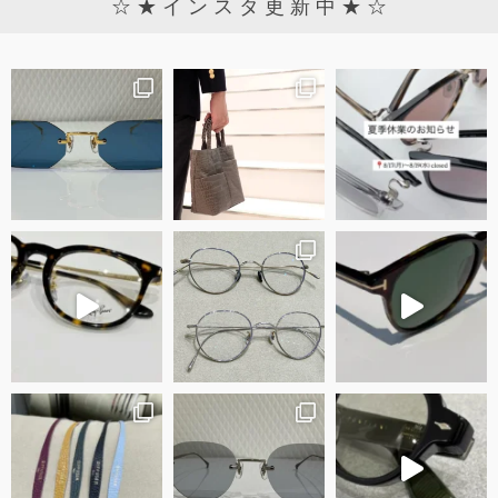
☆ ★ イ ン ス タ 更 新 中 ★ ☆