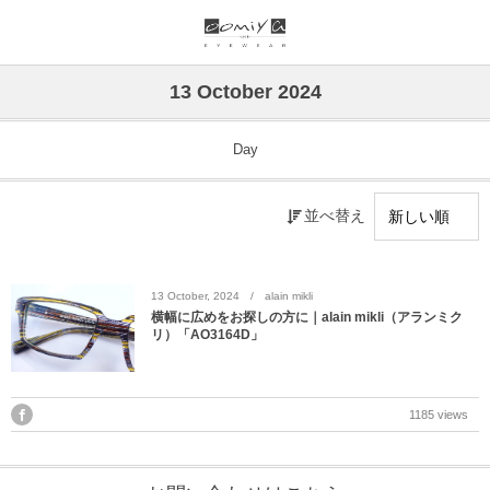
ブランド一覧
リンク
13 October 2024
999.9
ウオッチサイト
Day
999.9 feelsun
アイウェアサイト
並べ替え
FN / FOUR NINES
ジュエリーサイト
alain mikli
13
October
,
2024
alain mikli
横幅に広めをお探しの方に｜alain mikli（アランミク
リ）「AO3164D」
chrome hearts
CHANEL
1185 views
DIFFUSER