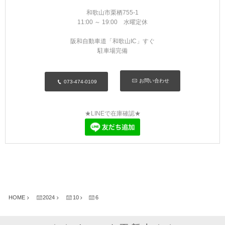
MYKITA
和歌山市栗栖755-1
11:00 ～ 19:00 水曜定休
OAKLEY
阪和自動車道「和歌山IC」すぐ
駐車場完備
OLIVER PEOPLES
お問い合わせ
073-474-0109
Ray Ban
SAINT LAURENT
★LINEで在庫確認★
TOM FORD
TALEX
HOME
2024
10
6