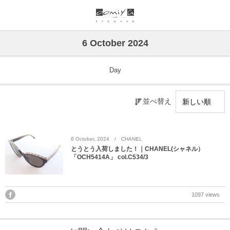
ブランド一覧
リンク
6 October 2024
999.9
ウオッチサイト
Day
999.9 feelsun
アイウェアサイト
並べ替え
FN / FOUR NINES
ジュエリーサイト
alain mikli
6
October
,
2024
CHANEL
とうとう入荷しました！｜CHANEL(シャネル）
「OCH5414A」 col.C534/3
chrome hearts
CHANEL
1097 views
DIFFUSER