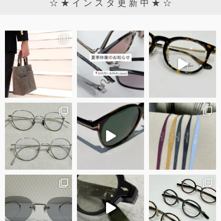
☆ ★ イ ン ス タ 更 新 中 ★ ☆