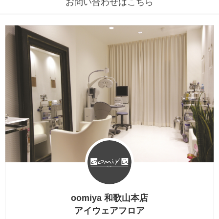
お問い合わせはこちら
DITA
EYEVAN
EYEVAN7285
10EYEVAN
Eyevol
E5 eyevan
GUCCI
JACQUES MARIE MAGE
oomiya 和歌山本店
LINDBERG
アイウェアフロア