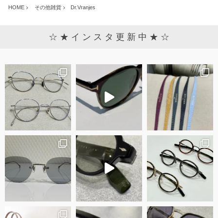
HOME
その他雑貨
Dr.Vranjes
☆ ★ イ ン ス タ 更 新 中 ★ ☆