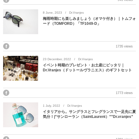
MYKITA
8
June
,
2023
Dr.Vranjes
梅雨時期にも楽しみましょう（オマケ付き）｜トムフォ
OAKLEY
ード（TOMFORD）「TF1049-D」
OLIVER PEOPLES
1735 views
Ray Ban
23
December
,
2022
Dr.Vranjes
イベント時期のプレゼント・お土産にピッタリ｜
SAINT LAURENT
Dr.Vranjes（ドットールヴラニエス）のギフトセット
TOM FORD
1773 views
TALEX
1
July
,
2022
Dr.Vranjes
イタリアから。サングラスとフレグランスで一足先に夏
気分！|”サンローラン（SaintLaurent）””Dr.vranjes”