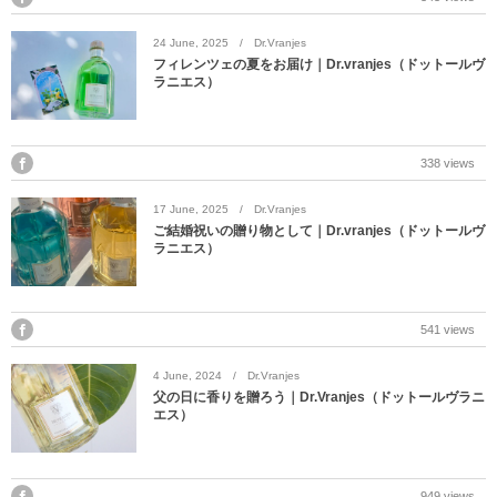
DITA
24
June
,
2025
Dr.Vranjes
フィレンツェの夏をお届け｜Dr.vranjes（ドットールヴ
EYEVAN
ラニエス）
EYEVAN7285
338 views
10EYEVAN
17
June
,
2025
Dr.Vranjes
ご結婚祝いの贈り物として｜Dr.vranjes（ドットールヴ
Eyevol
ラニエス）
E5 eyevan
541 views
GUCCI
4
June
,
2024
Dr.Vranjes
父の日に香りを贈ろう｜Dr.Vranjes（ドットールヴラニ
JACQUES MARIE MAGE
エス）
LINDBERG
949 views