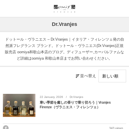
ブランド一覧
リンク
Dr.Vranjes
999.9
ウオッチサイト
ドットール・ヴラニエス – Dr.Vranjes｜イタリア・フィレンツェ発の自
然派フレグランス ブランド。ドットール・ヴラニエス(Dr.Vranjes)正規
999.9 feelsun
アイウェアサイト
販売店 oomiya和歌山本店のブログ。ディフューザー,カーパルファムな
ど詳細はoomiya 和歌山本店までお問い合わせください。
FN / FOUR NINES
ジュエリーサイト
並べ替え
alain mikli
chrome hearts
22
January
,
2026
Dr.Vranjes
寒い季節を癒しの香りで乗り切ろう｜Vranjes
CHANEL
Firenze（ヴラニエス・フィレンツェ）
DIFFUSER
343 views