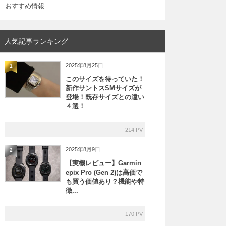
おすすめ情報
人気記事ランキング
2025年8月25日
1
このサイズを待っていた！
新作サントスSMサイズが
登場！既存サイズとの違い
４選！
214 PV
2025年8月9日
2
【実機レビュー】Garmin
epix Pro (Gen 2)は高価で
も買う価値あり？機能や特
徴...
170 PV