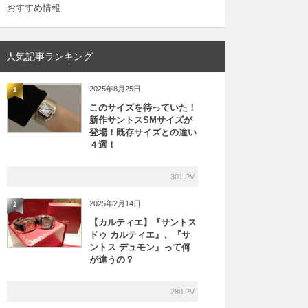
おすすめ情報
人気記事ランキング
2025年8月25日
1
このサイズを待っていた！
新作サントスSMサイズが
登場！既存サイズとの違い
４選！
301 PV
2025年2月14日
2
【カルティエ】『サントス
ドゥ カルティエ』、『サ
ントス デュモン』って何
が違うの？
280 PV