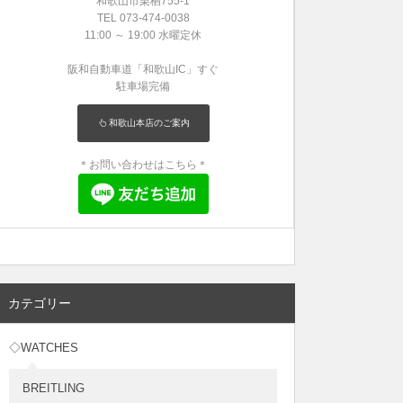
和歌山市栗栖755-1
TEL 073-474-0038
11:00 ～ 19:00 水曜定休
阪和自動車道「和歌山IC」すぐ
駐車場完備
和歌山本店のご案内
＊お問い合わせはこちら＊
カテゴリー
◇WATCHES
BREITLING