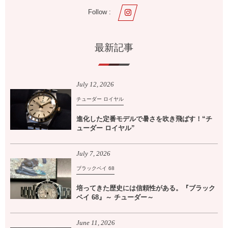
Follow :
最新記事
July
12
,
2026
チューダー ロイヤル
進化した定番モデルで暑さを吹き飛ばす！“チ
ューダー ロイヤル”
July
7
,
2026
ブラックベイ 68
培ってきた歴史には信頼性がある。『ブラック
ベイ 68』～ チューダー～
June
11
,
2026