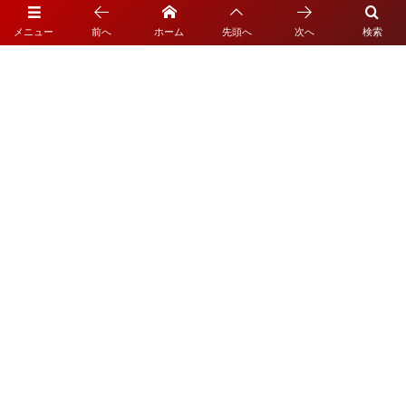
TUDOR Blue を見比べ “ ブラックベイ,ブラックベ
メニュー
前へ
ホーム
先頭へ
次へ
検索
イ 58 ”
チューダー №1!? 武骨なデザイン “ブラックベイ P01 ”
渋い大人への至極の一品“ブラックベイ 58 925”
＜チューダー ブティック 大阪＞