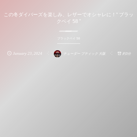
この冬ダイバーズを楽しみ、レザーでオシャレに！“ ブラッ
クベイ 58 ”
ブラックベイ 58
January
23
,
2024
チューダー ブティック 大阪
約3分