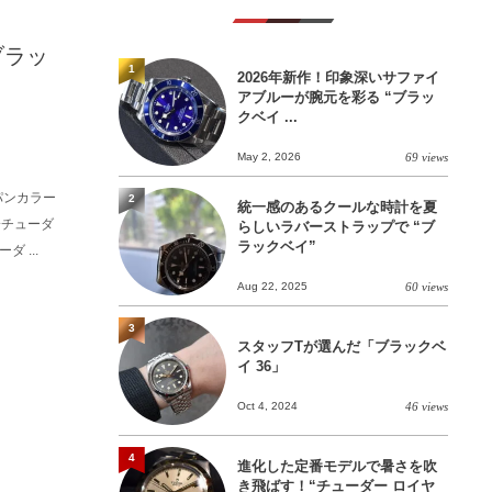
ブラッ
1
2026年新作！印象深いサファイ
アブルーが腕元を彩る “ブラッ
クベイ ...
May 2, 2026
69 views
パンカラー
2
統一感のあるクールな時計を夏
降チューダ
らしいラバーストラップで “ブ
ラックベイ”
 ...
Aug 22, 2025
60 views
3
スタッフTが選んだ「ブラックベ
イ 36」
Oct 4, 2024
46 views
4
進化した定番モデルで暑さを吹
き飛ばす！“チューダー ロイヤ