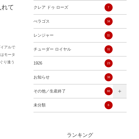
入れて
クレア ドゥ ローズ
7
ぺラゴス
34
レンジャー
11
ダイアルで
チューダー ロイヤル
31
ーはモータ
ぐり逢う
1926
23
お知らせ
38
その他／生産終了
66
未分類
6
ランキング