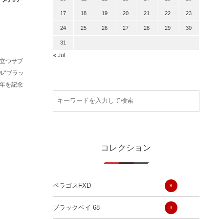
17
18
19
20
21
22
23
24
25
26
27
28
29
30
31
« Jul.
立つサブ
ル“ブラッ
周年を記念
コレクション
ペラゴスFXD
8
ブラックベイ 68
3