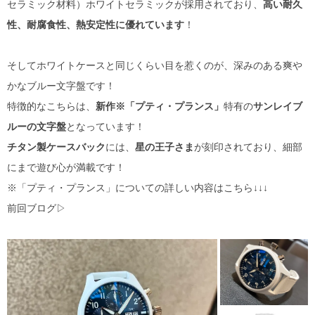
セラミック材料）ホワイトセラミックが採用されており、
高い耐久
性、耐腐食性、熱安定性に優れています
！
そしてホワイトケースと同じくらい目を惹くのが、深みのある爽や
かなブルー文字盤です！
特徴的なこちらは、
新作※「プティ・プランス」
特有の
サンレイブ
ルーの文字盤
となっています！
チタン製ケースバック
には、
星の王子さま
が刻印されており、細部
にまで遊び心が満載です！
※「プティ・プランス」についての詳しい内容はこちら↓↓↓
前回ブログ▷