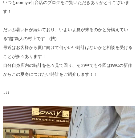
BLANCPAIN
ゼニス ブティック大阪
いつもoomiya仙台店のブログをご覧いただきありがとうございま
す！
ULYSSE NARDIN
ジラール・ペルゴ ブティック 大阪
だいぶ暑い日が続いており、いよいよ夏が来るのかと身構えてい
LONGINES
る“超”新人の村上です…(怯)
MAURICE LACROIX
最近はお客様から夏に向けて何かいい時計はないかと相談を受ける
ことが多々あります！
BAUME＆MERCIER
自分自身店内の時計を色々見て回り、その中でも今回はIWCの新作
からこの夏身につけたい時計をご紹介します！！
ORIS
EDOX
↓↓↓
GARMIN
NORQAIN
OSSO ITALY