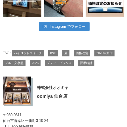
Instagram でフォロー
TAG :
パイロットウォッチ
IWC
夏
価格改定
2026年新作
ブルー文字盤
2026
プティ・プランス
夏用時計
株式会社オオミヤ
oomiya 仙台店
〒980-0811
仙台市青葉区一番町3-10-24
TEL
022-398-4838