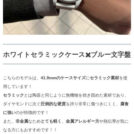
ホワイトセラミックケース✖️ブルー文字盤
こちらのモデルは、
41.9mmのケースサイズ
に
セラミック素材
を使
用しています！
セラミック
とは陶器と同じように無機物を焼き固めた素材であり、
ダイヤモンドに次ぐ
圧倒的な硬度
を誇り非常に傷つきにくく、
腐食
に強い
のが特徴的です！
また、
非金属
なため
とても軽く
、
金属アレルギー方
や熱伝導が気に
なる方にもおすすめです！！