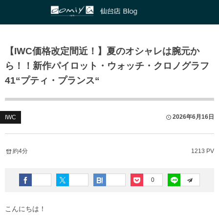
正規取扱いブランド
店舗ブログ
【IWC価格改定間近！】夏のオシャレは腕元か
HUBLOT
和歌山本店
ASTRON
ら！！新作パイロット・ウォッチ・クロノグラフ
ZENITH
心斎橋店
PRESAGE
41“プティ・プランス“
IWC
京都店
PROSPEX
2026年6月16日
IWC
PANERAI
鹿児島店
GIRARD-PERREGAUX
ブライトリング ブティック 大阪
約4分
1213 PV
Glashütte Original
ブライトリング ブティック 京都
0
Grand Seiko
チューダー ブティック by OOMIYA
こんにちは！