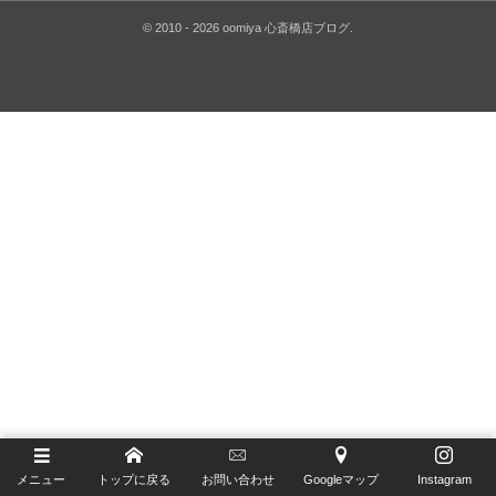
Glashütte Original
ゼニス ブティック大阪
©
2010 - 2026
oomiya 心斎橋店ブログ
.
H.Moser&Cie.
ジラール・ペルゴ ブティック 大阪
Hautlence
IWC
Jaeger-LeCoultre
MAURICE LACROIX
NORQAIN
OSSO ITALY
RAYMOND WEIL
TAG Heuer
メニュー
トップに戻る
お問い合わせ
Googleマップ
Instagram