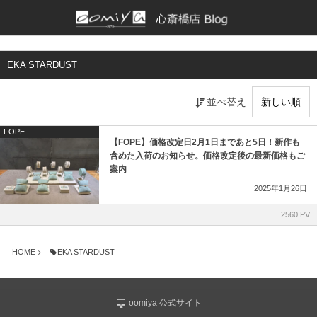
正規取扱いブランド一覧
各店舗ブログ
EKA STARDUST
BAUME & MERCIER
和歌山本店
並べ替え
Bell & Ross
京都店
FOPE
【FOPE】価格改定日2月1日まであと5日！新作も
CHRONOSWISS
仙台店
含めた入荷のお知らせ。価格改定後の最新価格もご
案内
CVSTOS
鹿児島店
2025年1月26日
EBERHARD
ブライトリング ブティック 大阪
2560 PV
EDOX
ブライトリング ブティック 京都
HOME
EKA STARDUST
G-SHOCK
チューダー ブティック by OOMIYA
oomiya 公式サイト