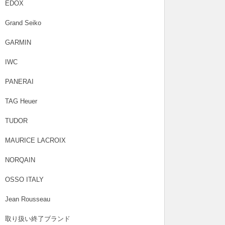
EDOX
Grand Seiko
GARMIN
IWC
PANERAI
TAG Heuer
TUDOR
MAURICE LACROIX
NORQAIN
OSSO ITALY
Jean Rousseau
取り扱い終了ブランド