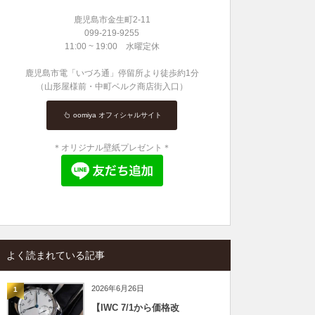
鹿児島市金生町2-11
099-219-9255
11:00 ~ 19:00 水曜定休
鹿児島市電「いづろ通」停留所より徒歩約1分
（山形屋様前・中町ベルク商店街入口）
oomiya オフィシャルサイト
＊オリジナル壁紙プレゼント＊
よく読まれている記事
2026年6月26日
1
【IWC 7/1から価格改