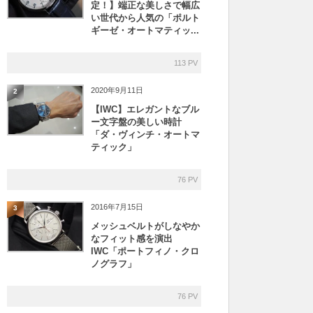
定！】端正な美しさで幅広
い世代から人気の「ポルト
ギーゼ・オートマティッ...
113 PV
2020年9月11日
2
【IWC】エレガントなブル
ー文字盤の美しい時計
「ダ・ヴィンチ・オートマ
ティック」
76 PV
2016年7月15日
3
メッシュベルトがしなやか
なフィット感を演出
IWC「ポートフィノ・クロ
ノグラフ」
76 PV