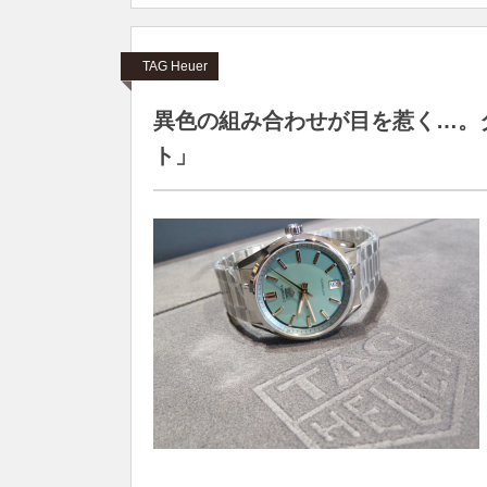
TAG Heuer
異色の組み合わせが目を惹く…。タ
ト」