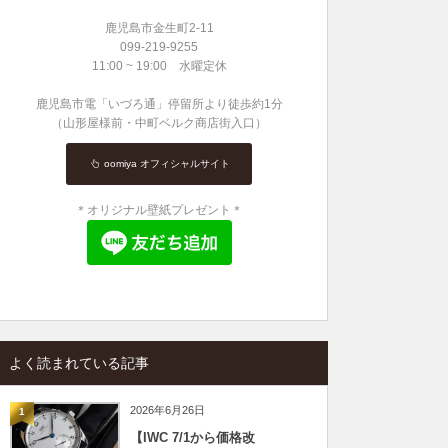
鹿児島市金生町2-11
099-219-9255
11:00 ~ 19:00 水曜定休
鹿児島市電「いづろ通」停留所より徒歩約1分
（山形屋様前・中町ベルク商店街入口）
oomiya オフィシャルサイト
＊オリジナル壁紙プレゼント＊
よく読まれている記事
2026年6月26日
1
【IWC 7/1から価格改