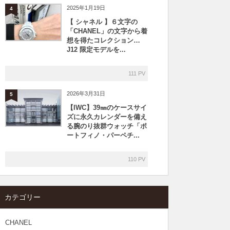
2025年1月19日
4
【 シャネル 】６文字の
「CHANEL」の文字から着
想を得たコレクション…
J12 限定モデルを...
111 PV
2026年3月31日
5
【IWC】39㎜のケースサイ
ズに永久カレンダーを備え
る腕のり抜群ウォッチ「ポ
ートフィノ・パーペチ...
110 PV
カテゴリー
CHANEL