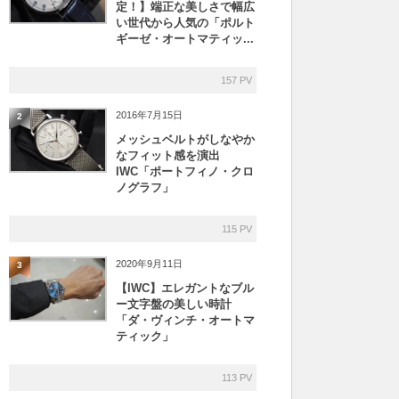
定！】端正な美しさで幅広
い世代から人気の「ポルト
ギーゼ・オートマティッ...
157 PV
2016年7月15日
2
メッシュベルトがしなやか
なフィット感を演出
IWC「ポートフィノ・クロ
ノグラフ」
115 PV
2020年9月11日
3
【IWC】エレガントなブル
ー文字盤の美しい時計
「ダ・ヴィンチ・オートマ
ティック」
113 PV