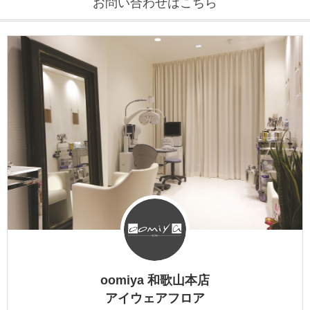
お問い合わせはこちら
DITA
EYEVAN
EYEVAN7285
10EYEVAN
Eyevol
E5 eyevan
GUCCI
JACQUES MARIE MAGE
oomiya 和歌山本店
LINDBERG
アイウェアフロア