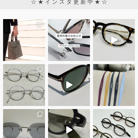
☆ ★ イ ン ス タ 更 新 中 ★ ☆