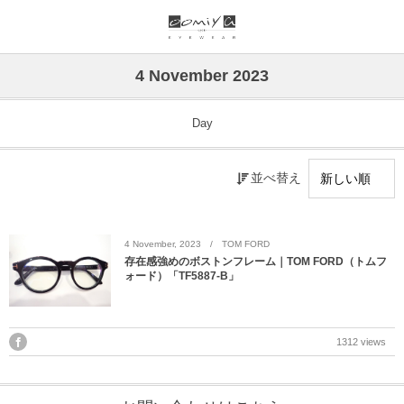
ブランド一覧
リンク
4 November 2023
999.9
ウオッチサイト
Day
999.9 feelsun
アイウェアサイト
並べ替え
FN / FOUR NINES
ジュエリーサイト
alain mikli
4
November
,
2023
TOM FORD
存在感強めのボストンフレーム｜TOM FORD（トムフ
ォード）「TF5887-B」
chrome hearts
CHANEL
1312 views
DIFFUSER