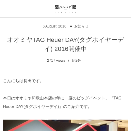
ブランド一覧
リンク
6
August
,
2016
お知らせ
999.9
ウオッチサイト
オオミヤTAG Heuer DAY(タグホイヤーデ
イ) 2016開催中
999.9 feelsun
アイウェアサイト
2717
views
約2分
FN / FOUR NINES
ジュエリーサイト
alain mikli
こんにちは長田です。
chrome hearts
本日はオオミヤ和歌山本店の年に一度のビッグイベント、『TAG
Heuer DAY(タグホイヤーデイ)』のご紹介です。
CHANEL
DIFFUSER