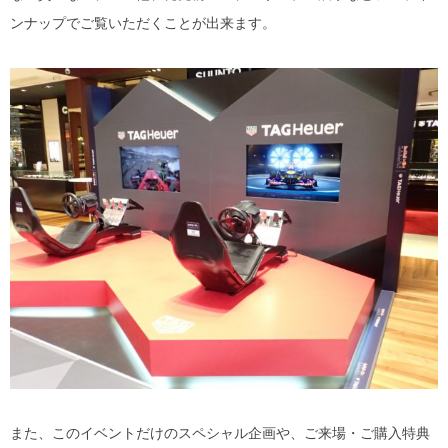
MYKITA
ンナップでご覧いただくことが出来ます。
OAKLEY
OLIVER PEOPLES
Ray Ban
SAINT LAURENT
TOM FORD
TALEX
また、このイベントだけのスペシャル企画や、ご来場・ご購入特典