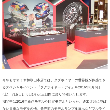
DITA
EYEVAN
EYEVAN7285
10EYEVAN
Eyevol
E5 eyevan
GUCCI
今年もオオミヤ和歌山本店では、タグホイヤーの世界観が体感でき
るスペシャルイベント『タグホイヤー・デイ』を2016年8月6日
JACQUES MARIE MAGE
(土)、7日(日)、8日(月)と三日間に渡り開催いたします。
期間中は2016年新作モデルや限定モデルといった、通常店頭に並ば
LINDBERG
ない貴重なモデルの他、発売前のモデルサンプル展示などフルライ