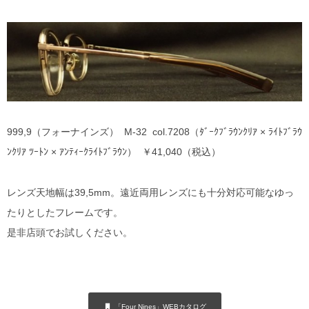
999,9（フォーナインズ） M-32 col.7208（ﾀﾞｰｸﾌﾞﾗｳﾝｸﾘｱ × ﾗｲﾄﾌﾞﾗｳ
ﾝｸﾘｱ ﾂｰﾄﾝ × ｱﾝﾃｨｰｸﾗｲﾄﾌﾞﾗｳﾝ） ￥41,040（税込）
レンズ天地幅は39,5mm。遠近両用レンズにも十分対応可能なゆっ
たりとしたフレームです。
是非店頭でお試しください。
「Four Nines」WEBカタログ