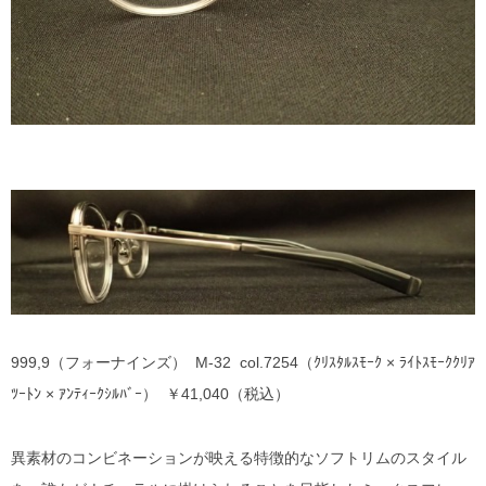
999,9（フォーナインズ） M-32 col.7254（ｸﾘｽﾀﾙｽﾓｰｸ × ﾗｲﾄｽﾓｰｸｸﾘｱ
ﾂｰﾄﾝ × ｱﾝﾃｨｰｸｼﾙﾊﾞｰ） ￥41,040（税込）
異素材のコンビネーションが映える特徴的なソフトリムのスタイル