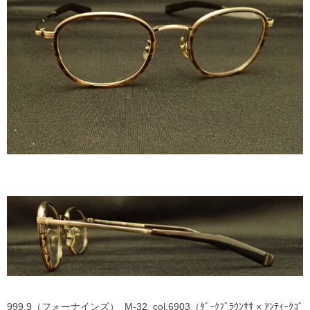
999,9（フォーナインズ） M-32 col.6903（ﾀﾞｰｸﾌﾞﾗｳﾝｻｻ × ｱﾝﾃｨｰｸｺﾞ