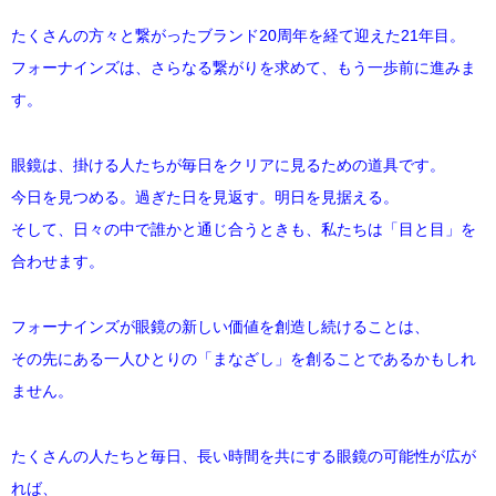
DITA
たくさんの方々と繋がったブランド20周年を経て迎えた21年目。
フォーナインズは、さらなる繋がりを求めて、もう一歩前に進みま
EYEVAN
す。
EYEVAN7285
眼鏡は、掛ける人たちが毎日をクリアに見るための道具です。
10EYEVAN
今日を見つめる。過ぎた日を見返す。明日を見据える。
そして、日々の中で誰かと通じ合うときも、私たちは「目と目」を
Eyevol
合わせます。
E5 eyevan
フォーナインズが眼鏡の新しい価値を創造し続けることは、
GUCCI
その先にある一人ひとりの「まなざし」を創ることであるかもしれ
ません。
JACQUES MARIE MAGE
たくさんの人たちと毎日、長い時間を共にする眼鏡の可能性が広が
LINDBERG
れば、