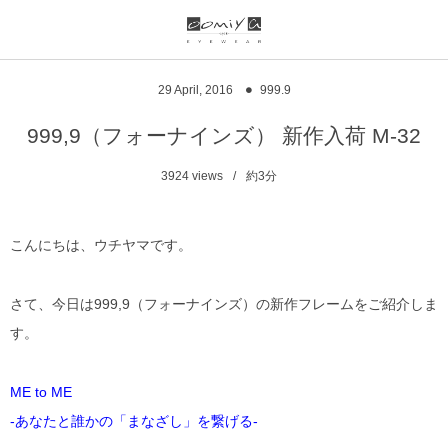
ブランド一覧
リンク
29
April
,
2016
999.9
999.9
ウオッチサイト
999,9（フォーナインズ） 新作入荷 M-32
999.9 feelsun
アイウェアサイト
3924
views
約3分
FN / FOUR NINES
ジュエリーサイト
こんにちは、ウチヤマです。
alain mikli
さて、今日は999,9（フォーナインズ）の新作フレームをご紹介しま
chrome hearts
す。
CHANEL
ME to ME
DIFFUSER
-あなたと誰かの「まなざし」を繋げる-