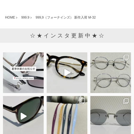
HOME
999.9
999,9（フォーナインズ） 新作入荷 M-32
☆ ★ イ ン ス タ 更 新 中 ★ ☆