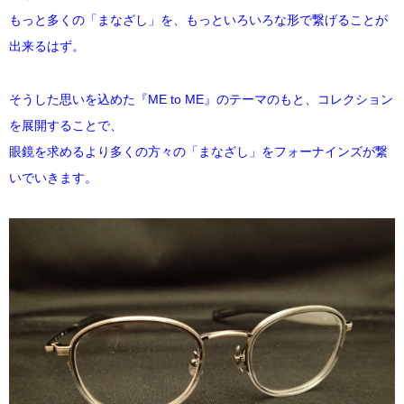
MYKITA
もっと多くの「まなざし」を、もっといろいろな形で繋げることが
出来るはず。
OAKLEY
そうした思いを込めた『ME to ME』のテーマのもと、コレクション
OLIVER PEOPLES
を展開することで、
眼鏡を求めるより多くの方々の「まなざし」をフォーナインズが繋
Ray Ban
いでいきます。
SAINT LAURENT
TOM FORD
TALEX