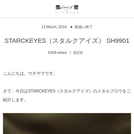
ブランド一覧
リンク
13
March
,
2016
取扱い終了
999.9
ウオッチサイト
STARCKEYES（スタルクアイズ） SH9901
999.9 feelsun
アイウェアサイト
6309
views
約2分
FN / FOUR NINES
ジュエリーサイト
こんにちは、ウチヤマです。
alain mikli
さて、今日はSTARCKEYES（スタルクアイズ）のメタルブロウをご
chrome hearts
紹介します。
CHANEL
DIFFUSER