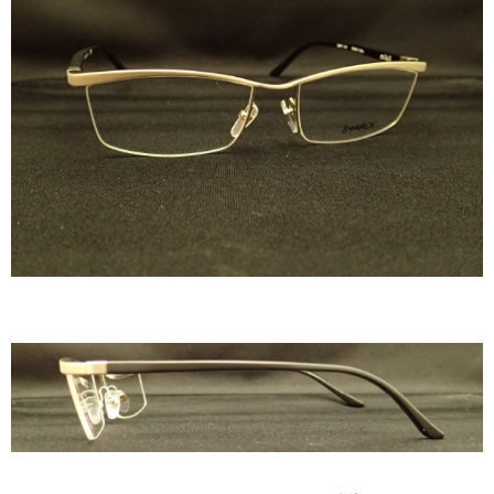
DITA
EYEVAN
EYEVAN7285
10EYEVAN
Eyevol
E5 eyevan
GUCCI
JACQUES MARIE MAGE
LINDBERG