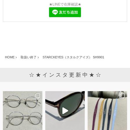
★LINEで在庫確認★
HOME
取扱い終了
STARCKEYES（スタルクアイズ） SH9901
☆ ★ イ ン ス タ 更 新 中 ★ ☆