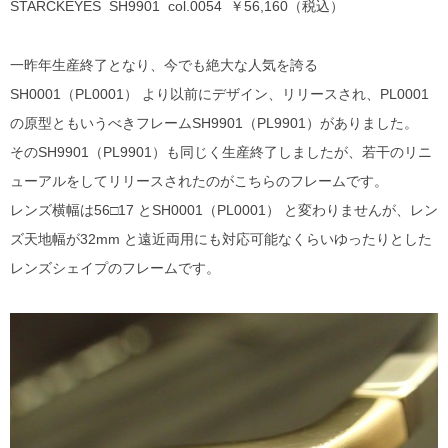
STARCKEYES SH9901 col.0054 ￥56,160（税込）
MYKITA
一昨年生産終了となり、今でも絶大な人気を誇る
OAKLEY
SH0001（PL0001） より以前にデザイン、リリースされ、PL0001
OLIVER PEOPLES
の原型ともいうべきフレームSH9901（PL9901）がありました。
そのSH9901（PL9901）も同じく生産終了しましたが、若干のリニ
Ray Ban
ューアルをしてリリースされたのがこちらのフレームです。
レンズ横幅は56□17 とSH0001（PL0001） と変わりませんが、レン
SAINT LAURENT
ズ天地幅が32mm と遠近両用にも対応可能なくらいゆったりとした
レンズシェイプのフレームです。
TOM FORD
TALEX