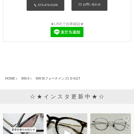
お問い合わせ
073-474-0109
★LINEで在庫確認★
HOME
999.9
999.9(フォーナインズ) S-611T
☆ ★ イ ン ス タ 更 新 中 ★ ☆