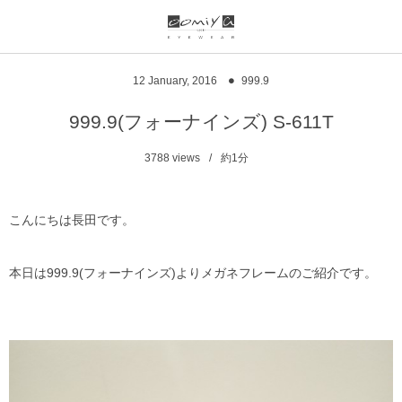
ブランド一覧
リンク
12
January
,
2016
999.9
999.9
ウオッチサイト
999.9(フォーナインズ) S-611T
999.9 feelsun
アイウェアサイト
3788
views
約1分
FN / FOUR NINES
ジュエリーサイト
こんにちは長田です。
alain mikli
本日は999.9(フォーナインズ)よりメガネフレームのご紹介です。
chrome hearts
CHANEL
DIFFUSER