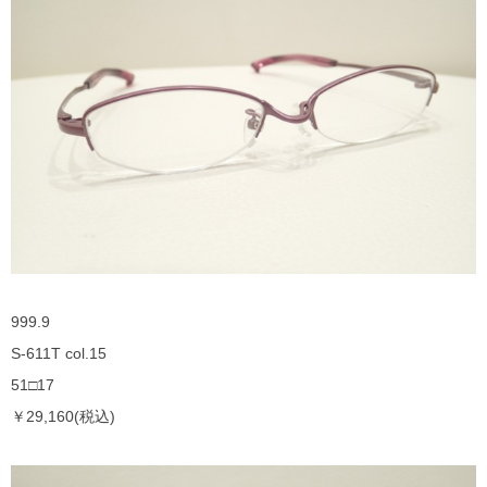
DITA
EYEVAN
EYEVAN7285
10EYEVAN
Eyevol
E5 eyevan
999.9
GUCCI
S-611T col.15
51□17
JACQUES MARIE MAGE
￥29,160(税込)
LINDBERG