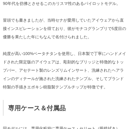
90年代を彷彿とさせるこのカリスマ性のあるパイロットモデル。
冒頭でも書きましたが、当時セナが愛用していたアイウェアから直
接インスピレーションを得ており、彼がモナコグランプリで5度目の
優勝を果たした年にちなんで名付けられました。
純度が高い100%ベータチタンを使用し、日本製で丁寧にハンドメイ
ドされた限定版のアイウェアは、彫刻的なブリッジと特徴的なトッ
プバー、アセテート製のレンズリムインサート、洗練されたヘアラ
インのディテールが施された洗練されたテンプル、そしてブランド
特製の手描きエポキシ樹脂製テンプルチップが特徴です。
専用ケース＆付属品
同モデルには、専用化粧箱に専用ケース・セリート（眼鏡拭き）、