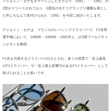
アイルトン・セナをオマージュしたモデルで「1991」・「1992」の
DITA
2型がリリースされており、5度目のモナコグランプリ優勝を果たし
た年にちなんで名付けられた「1992」を今回ご紹介いたします。
EYEVAN
EYEVAN7285
アイルトン・セナは、ブラジルのレーシングドライバーで、F1世界
選手権において、1988年・1990年・1991年と、計3度ワールドチャ
10EYEVAN
ンピオンを獲得。
Eyevol
F1史を代表するドライバーの1人とされ、多くの投票で「史上最高
のF1ドライバー」や「史上最も影響力のあるF1ドライバー」として
E5 eyevan
挙げられることが多いです。
GUCCI
JACQUES MARIE MAGE
LINDBERG