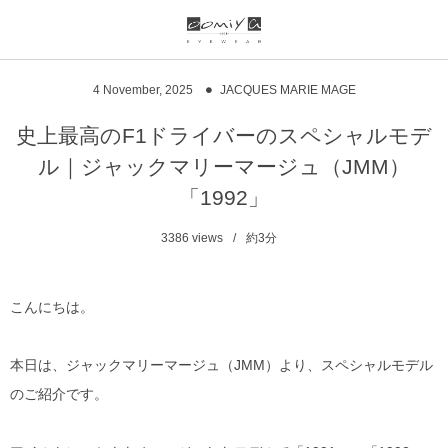
ブランド一覧
リンク
4
November
,
2025
JACQUES MARIE MAGE
999.9
ウオッチサイト
史上最高のF1ドライバーのスペシャルモデ
ル｜ジャックマリーマージュ（JMM）
999.9 feelsun
アイウェアサイト
「1992」
FN / FOUR NINES
ジュエリーサイト
3386
views
約3分
alain mikli
こんにちは。
chrome hearts
本日は、ジャックマリーマージュ（JMM）より、スペシャルモデル
CHANEL
のご紹介です。
DIFFUSER