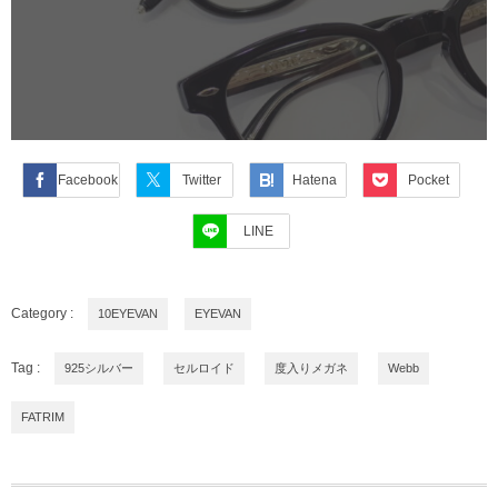
Facebook
Twitter
Hatena
Pocket
LINE
Category :
10EYEVAN
EYEVAN
Tag :
925シルバー
セルロイド
度入りメガネ
Webb
FATRIM