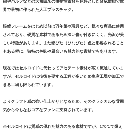
綿やパルプなどの
天然由来の植物性
素材を原料とした合成樹脂で世
界で最初に作られた人工プラスチック。
眼鏡フレームをはじめ
以前は
万年筆や玩具など、様々な
商品
に使用
されており、
硬質な素材であるため深い傷が付きにくく、光沢が美
しい特徴があります。また鄙びた（ひなびた）色と形容されること
もある程に、独特の色味や風合いも魅力的な素材でもあります。
現在ではセルロイドに代わってアセテート素材が広く流通していま
すが、セルロイドは技術を要する
工程が多いため
生産工場や加工で
きる工場も限られています。
よりクラフト感の強い仕上がりとなるため、そのクラシカルな
雰囲
気から今もなおコアなファンに支持されています。
※
セルロイドは質感の優れた魅力のある素材ですが、
170
℃
で燃え