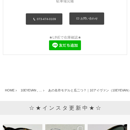
駐車場完備
お問い合わせ
073-474-0109
★LINEで在庫確認★
HOME
10EYEVAN , …
あの名作モデルと瓜二つ？｜10アイヴァン（10EYEVAN）「
☆ ★ イ ン ス タ 更 新 中 ★ ☆