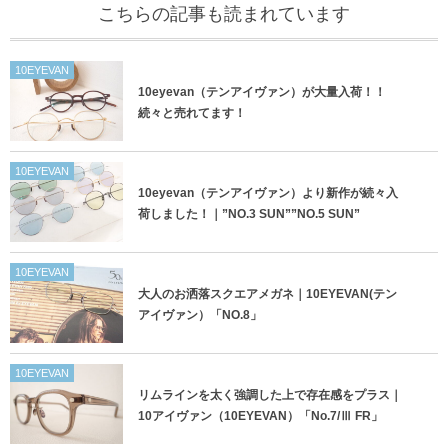
こちらの記事も読まれています
10EYEVAN
10eyevan（テンアイヴァン）が大量入荷！！
続々と売れてます！
10EYEVAN
10eyevan（テンアイヴァン）より新作が続々入
荷しました！｜”NO.3 SUN””NO.5 SUN”
10EYEVAN
大人のお洒落スクエアメガネ｜10EYEVAN(テン
アイヴァン）「NO.8」
10EYEVAN
リムラインを太く強調した上で存在感をプラス｜
10アイヴァン（10EYEVAN）「No.7/Ⅲ FR」