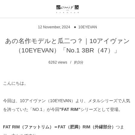
ブランド一覧
リンク
12
November
,
2024
10EYEVAN
999.9
ウオッチサイト
あの名作モデルと瓜二つ？｜10アイヴァン
（10EYEVAN）「No.1 3BR（47）」
999.9 feelsun
アイウェアサイト
6262
views
約3分
FN / FOUR NINES
ジュエリーサイト
alain mikli
こんにちは。
chrome hearts
今回は、10アイヴァン（10EYEVAN）より、メタルシリーズで人気
を誇っていた「NO.1」が今回
”FAT RIM”
シリーズとして登場。
CHANEL
DIFFUSER
FAT RIM（ファットリム）＝FAT（肥満）RIM（外縁部分）
つま