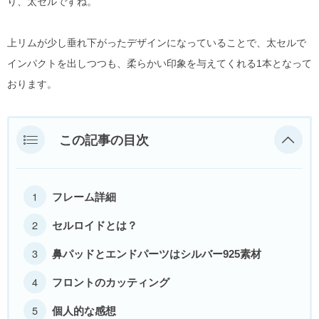
り、太セルですね。
DITA
上リムが少し垂れ下がったデザインになっていることで、太セルで
EYEVAN
インパクトを出しつつも、柔らかい印象を与えてくれる1本となって
おります。
EYEVAN7285
10EYEVAN
この記事の目次
Eyevol
E5 eyevan
フレーム詳細
セルロイドとは？
GUCCI
鼻パッドとエンドパーツはシルバー925素材
JACQUES MARIE MAGE
フロントのカッティング
LINDBERG
個人的な感想