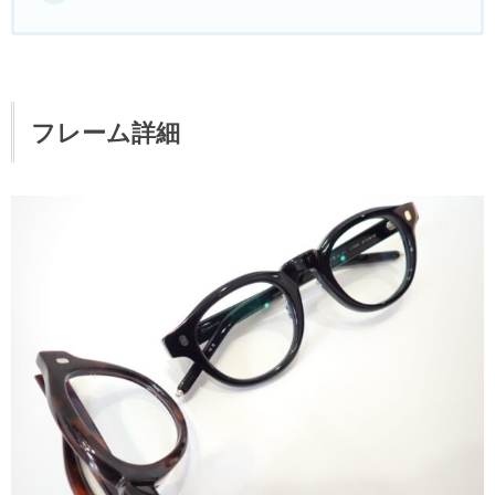
MYKITA
OAKLEY
フレーム詳細
OLIVER PEOPLES
Ray Ban
SAINT LAURENT
TOM FORD
TALEX