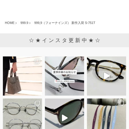
HOME
999.9
999,9（フォーナインズ） 新作入荷 S-751T
☆ ★ イ ン ス タ 更 新 中 ★ ☆