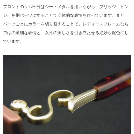
MYKITA
フロントのリム部分はシートメタルを用いながら、ブリッジ、ヒン
ジ、を別パーツにすることで立体的な表情を作っています。また、
OAKLEY
パーツごとにカラーを切り替えることで、レディースフレームなら
ではの繊細な表情と、女性の美しさを引き立たせる絶妙な配色にし
OLIVER PEOPLES
ています。
Ray Ban
SAINT LAURENT
TOM FORD
TALEX