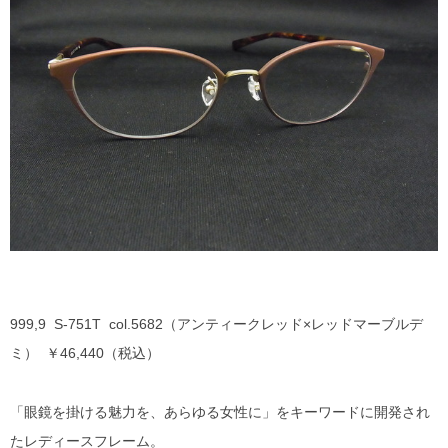
DITA
EYEVAN
EYEVAN7285
10EYEVAN
Eyevol
E5 eyevan
GUCCI
999,9 S-751T col.5682（アンティークレッド×レッドマーブルデ
ミ） ￥46,440（税込）
JACQUES MARIE MAGE
「眼鏡を掛ける魅力を、あらゆる女性に」をキーワードに開発され
LINDBERG
たレディースフレーム。