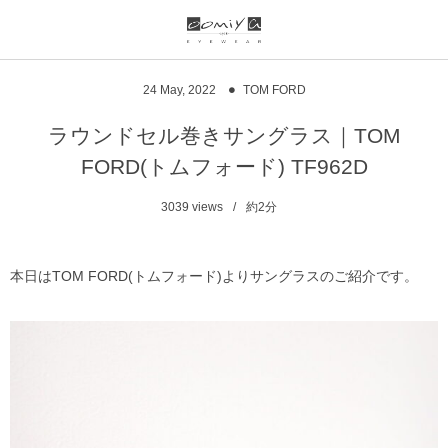
ブランド一覧
リンク
24
May
,
2022
TOM FORD
999.9
ウオッチサイト
ラウンドセル巻きサングラス｜TOM
FORD(トムフォード) TF962D
999.9 feelsun
アイウェアサイト
3039
views
約2分
FN / FOUR NINES
ジュエリーサイト
alain mikli
本日はTOM FORD(トムフォード)よりサングラスのご紹介です。
chrome hearts
CHANEL
DIFFUSER