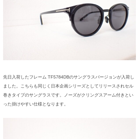
DITA
EYEVAN
EYEVAN7285
10EYEVAN
Eyevol
先日入荷したフレーム TF5784DBのサングラスバージョンが入荷し
E5 eyevan
ました。こちらも同じく日本企画シリーズとしてリリースされセル
巻きタイプのサングラスです。ノーズがクリングスアーム付きとい
GUCCI
った掛けやすい仕様となります。
JACQUES MARIE MAGE
LINDBERG