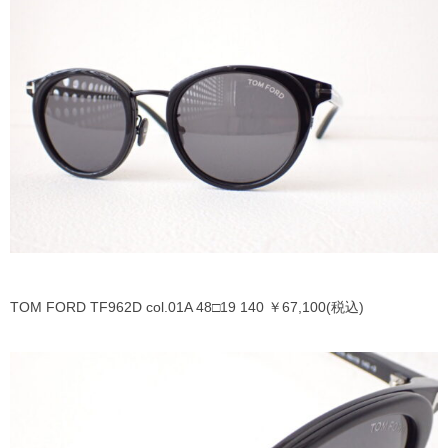
MYKITA
OAKLEY
OLIVER PEOPLES
Ray Ban
SAINT LAURENT
TOM FORD
TOM FORD TF962D col.01A 48□19 140 ￥67,100(税込)
TALEX