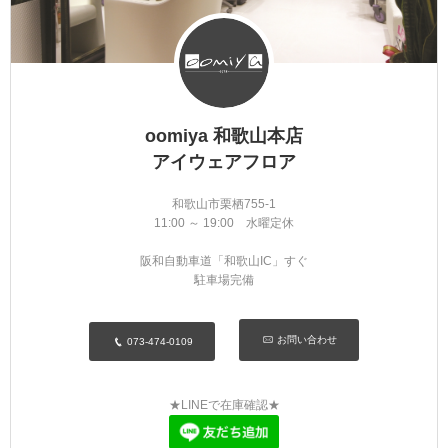
oomiya 和歌山本店
アイウェアフロア
和歌山市栗栖755-1
11:00 ～ 19:00 水曜定休
阪和自動車道「和歌山IC」すぐ
駐車場完備
お問い合わせ
073-474-0109
★LINEで在庫確認★