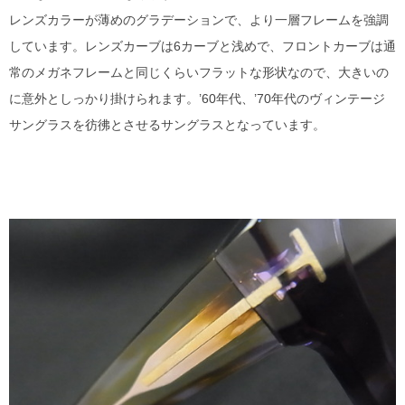
MYKITA
レンズカラーが薄めのグラデーションで、より一層フレームを強調
しています。レンズカーブは6カーブと浅めで、フロントカーブは通
OAKLEY
常のメガネフレームと同じくらいフラットな形状なので、大きいの
に意外としっかり掛けられます。’60年代、’70年代のヴィンテージ
OLIVER PEOPLES
サングラスを彷彿とさせるサングラスとなっています。
Ray Ban
SAINT LAURENT
TOM FORD
TALEX