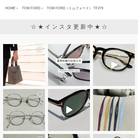
HOME
TOM FORD
TOM FORD（トムフォード） TF279
☆ ★ イ ン ス タ 更 新 中 ★ ☆