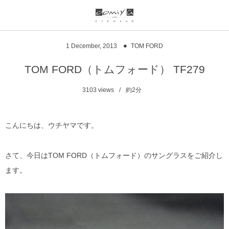
ブランド一覧
リンク
1
December
,
2013
TOM FORD
999.9
ウオッチサイト
TOM FORD（トムフォード） TF279
999.9 feelsun
アイウェアサイト
3103
views
約2分
FN / FOUR NINES
ジュエリーサイト
こんにちは、ウチヤマです。
alain mikli
さて、今日はTOM FORD（トムフォード）のサングラスをご紹介し
chrome hearts
ます。
CHANEL
DIFFUSER