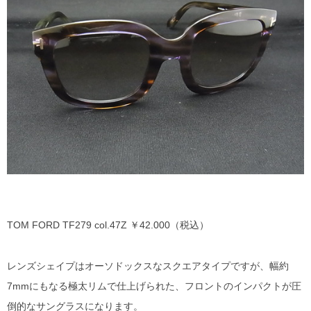
DITA
EYEVAN
EYEVAN7285
10EYEVAN
Eyevol
E5 eyevan
GUCCI
TOM FORD TF279 col.47Z ￥42.000（税込）
JACQUES MARIE MAGE
レンズシェイプはオーソドックスなスクエアタイプですが、幅約
7mmにもなる極太リムで仕上げられた、フロントのインパクトが圧
LINDBERG
倒的なサングラスになります。