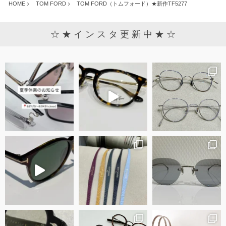
HOME
TOM FORD
TOM FORD（トムフォード）★新作TF5277
☆ ★ イ ン ス タ 更 新 中 ★ ☆