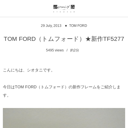
ブランド一覧
リンク
29
July
,
2013
TOM FORD
999.9
ウオッチサイト
TOM FORD（トムフォード）★新作TF5277
999.9 feelsun
アイウェアサイト
5495
views
約2分
FN / FOUR NINES
ジュエリーサイト
こんにちは、シオタニです。
alain mikli
今日はTOM FORD（トムフォード）の新作フレームをご紹介しま
chrome hearts
す。
CHANEL
DIFFUSER