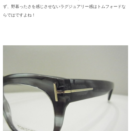
MYKITA
ず、野暮ったさを感じさせないラグジュアリー感はトムフォードな
らではですよね！
OAKLEY
OLIVER PEOPLES
Ray Ban
SAINT LAURENT
TOM FORD
TALEX