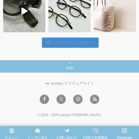
フォローしてみます？
TOP
oomiya アイウェアサイト
©
2010 - 2026
oomiya EYEWEAR☆BLOG
.
メニュー
トップに戻る
お問い合わせ
LINEで在庫確認
Instagram