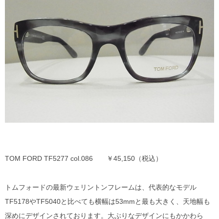
DITA
EYEVAN
EYEVAN7285
10EYEVAN
Eyevol
E5 eyevan
GUCCI
TOM FORD TF5277 col.086 ￥45,150（税込）
JACQUES MARIE MAGE
トムフォードの最新ウェリントンフレームは、代表的なモデル
TF5178やTF5040と比べても横幅は53mmと最も大きく、天地幅も
LINDBERG
深めにデザインされております。大ぶりなデザインにもかかわら