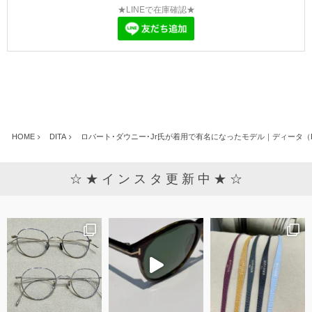
★LINEで在庫確認★
HOME
DITA
ロバート･ダウニー･Jr氏が着用で有名になったモデル｜ディータ（DIT
☆ ★ イ ン ス タ 更 新 中 ★ ☆