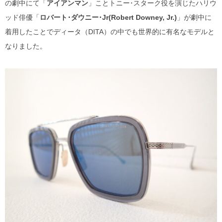
の劇中にて「
アイアンマン
」ことトニー･スターク役を演じたハリウ
DITA
ッド俳優「
ロバート･ダウニー･Jr(Robert Downey, Jr.)
」が劇中に
着用したことでディータ（DITA）の中でも世界的に有名なモデルと
EYEVAN
なりました。
EYEVAN7285
10EYEVAN
Eyevol
E5 eyevan
GUCCI
JACQUES MARIE MAGE
LINDBERG