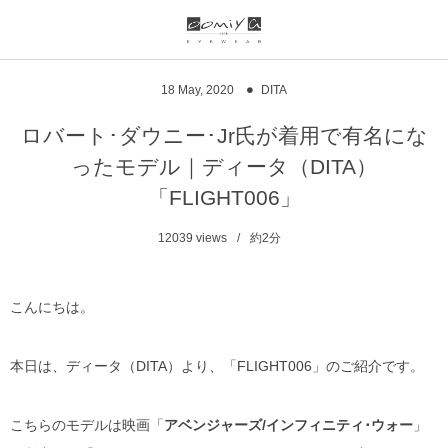
ブランド一覧
リンク
18
May
,
2020
DITA
999.9
ウオッチサイト
ロバート･ダウニー･Jr氏が着用で有名にな
ったモデル｜ディータ（DITA）
999.9 feelsun
アイウェアサイト
「FLIGHT006」
FN / FOUR NINES
ジュエリーサイト
12039
views
約2分
alain mikli
こんにちは。
chrome hearts
本日は、ディータ（DITA）より、「FLIGHT006」のご紹介です。
CHANEL
DIFFUSER
こちらのモデルは映画「
アベンジャーズ/インフィニティ･ウォー
」