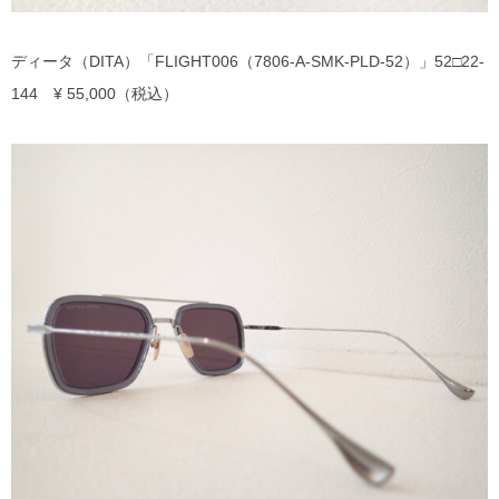
MYKITA
ディータ（DITA）「FLIGHT006（7806-A-SMK-PLD-52）」52□22-
OAKLEY
144 ¥ 55,000（税込）
OLIVER PEOPLES
Ray Ban
SAINT LAURENT
TOM FORD
TALEX