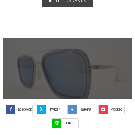
「DITA」ウェブカタログ
Facebook
Twitter
Hatena
Pocket
LINE