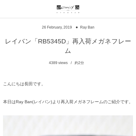
ブランド一覧
リンク
26
February
,
2019
Ray Ban
999.9
ウオッチサイト
レイバン「RB5345D」再入荷メガネフレー
ム
999.9 feelsun
アイウェアサイト
4389
views
約2分
FN / FOUR NINES
ジュエリーサイト
alain mikli
こんにちは長田です。
chrome hearts
本日はRay Ban(レイバン)より再入荷メガネフレームのご紹介です。
CHANEL
DIFFUSER