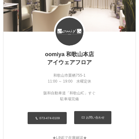
oomiya 和歌山本店
アイウェアフロア
和歌山市栗栖755-1
11:00 ～ 19:00 水曜定休
阪和自動車道「和歌山IC」すぐ
駐車場完備
お問い合わせ
073-474-0109
★LINEで在庫確認★