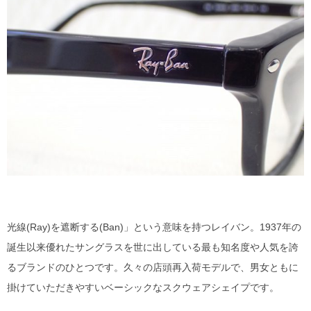
DITA
EYEVAN
EYEVAN7285
10EYEVAN
Eyevol
E5 eyevan
GUCCI
光線(Ray)を遮断する(Ban)」という意味を持つレイバン。1937年の
誕生以来優れたサングラスを世に出している最も知名度や人気を誇
JACQUES MARIE MAGE
るブランドのひとつです。久々の店頭再入荷モデルで、男女ともに
掛けていただきやすいベーシックなスクウェアシェイプです。
LINDBERG