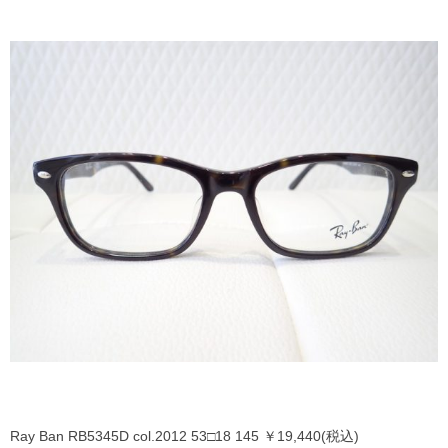
MYKITA
OAKLEY
OLIVER PEOPLES
Ray Ban
SAINT LAURENT
TOM FORD
TALEX
Ray Ban RB5345D col.2012 53□18 145 ￥19,440(税込)