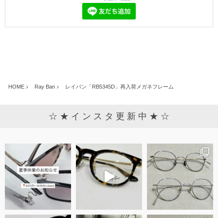
HOME
Ray Ban
レイバン「RB5345D」再入荷メガネフレーム
☆ ★ イ ン ス タ 更 新 中 ★ ☆