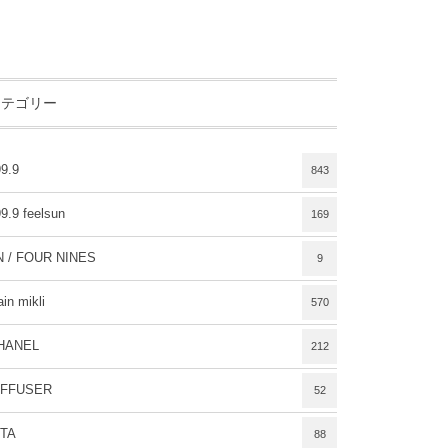
カテゴリー
9.9
843
9.9 feelsun
169
N / FOUR NINES
9
ain mikli
570
HANEL
212
IFFUSER
52
ITA
88