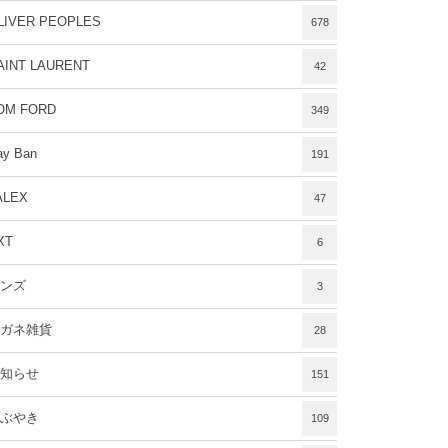
LIVER PEOPLES
678
AINT LAURENT
42
OM FORD
349
ay Ban
191
ALEX
47
XT
6
ンズ
3
ガネ雑貨
28
知らせ
151
ぶやき
109