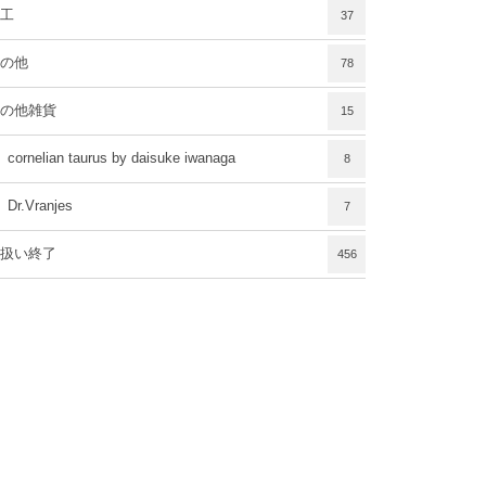
工
37
の他
78
の他雑貨
15
cornelian taurus by daisuke iwanaga
8
Dr.Vranjes
7
扱い終了
456