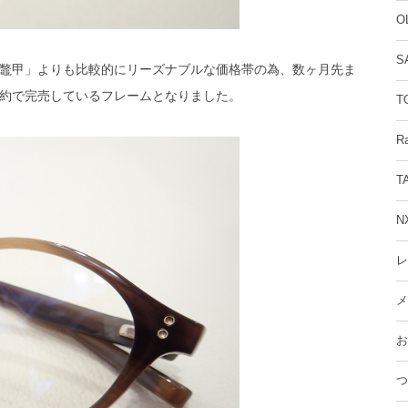
O
S
鼈甲」よりも比較的にリーズナブルな価格帯の為、数ヶ月先ま
約で完売しているフレームとなりました。
T
R
T
N
レ
メ
お
つ