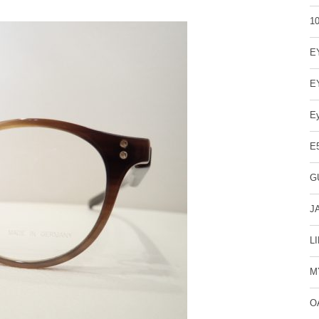
1
E
E
E
E
G
J
L
M
O