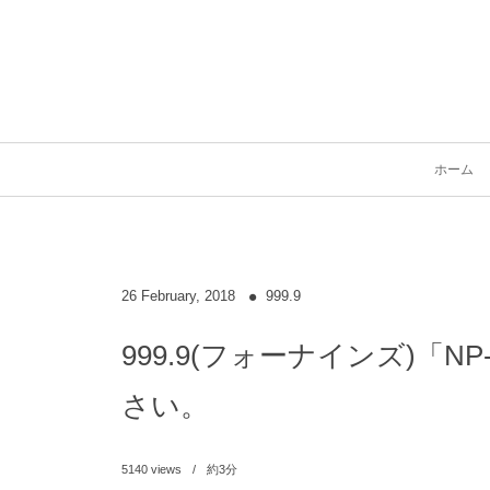
ホーム
26
February
,
2018
999.9
999.9(フォーナインズ)「
さい。
5140
views
約3分