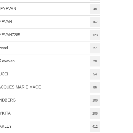
0EYEVAN
48
YEVAN
167
YEVAN7285
123
yevol
27
5 eyevan
28
UCCI
54
ACQUES MARIE MAGE
86
INDBERG
108
YKITA
208
AKLEY
412