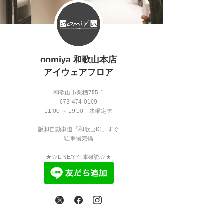
oomiya 和歌山本店
アイウェアフロア
和歌山市栗栖755-1
073-474-0109
11:00 ～ 19:00 水曜定休
阪和自動車道「和歌山IC」すぐ
駐車場完備
★☆LINEで在庫確認☆★