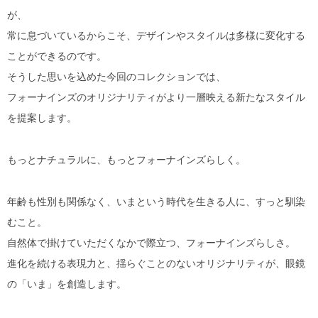
MYKITA
が、
常に息づいているからこそ、デザインやスタイルは多様に変化する
OAKLEY
ことができるのです。
そうした思いを込めた今回のコレクションでは、
OLIVER PEOPLES
フォーナインズのオリジナリティがより一層映える新たなスタイル
を提案します。
Ray Ban
SAINT LAURENT
もっとナチュラルに、もっとフォーナインズらしく。
TOM FORD
年齢も性別も関係なく、いまという時代を生きる人に、すっと馴染
むこと。
TALEX
自然体で掛けていただくなかで際立つ、フォーナインズらしさ。
進化を続ける表現力と、揺らぐことのないオリジナリティが、眼鏡
の「いま」を創造します。