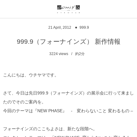
ブランド一覧
リンク
21
April
,
2012
999.9
999.9
ウオッチサイト
999.9（フォーナインズ） 新作情報
999.9 feelsun
アイウェアサイト
3224
views
約2分
FN / FOUR NINES
ジュエリーサイト
こんにちは、ウチヤマです。
alain mikli
さて、今日は先日999.9（フォーナインズ）の展示会に行って来まし
chrome hearts
たのでそのご案内を。
今回のテーマは『NEW PHASE』 - 変わらないこと 変わるもの –
CHANEL
DIFFUSER
フォーナインズのここちよさは、新たな段階へ。