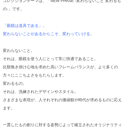
コレクションテーマは、「NEW PHASE -変わらないこと 変わるも
DITA
の-」です。
EYEVAN
「眼鏡は道具である」。
EYEVAN7285
変わらないことがあるからこそ、変わっていける。
10EYEVAN
変わらないこと。
それは、眼鏡を使う人にとって常に快適であること。
Eyevol
比類無き掛け心地を求めた高いフレームバランスが、より多くの
方々にここちよさをもたらします。
E5 eyevan
変わるもの。
GUCCI
それは、洗練されたデザインやスタイル。
さまざまな表現が、人それぞれの価値観や時代が求めるものに応え
JACQUES MARIE MAGE
ます。
LINDBERG
一貫したもの創りに対する姿勢によって確立されたオリジナリティ