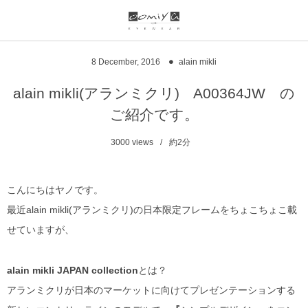
ブランド一覧
リンク
8
December
,
2016
alain mikli
999.9
ウオッチサイト
alain mikli(アランミクリ) A00364JW の
ご紹介です。
999.9 feelsun
アイウェアサイト
3000
views
約2分
FN / FOUR NINES
ジュエリーサイト
alain mikli
こんにちはヤノです。
最近alain mikli(アランミクリ)の日本限定フレームをちょこちょこ載
chrome hearts
せていますが、
CHANEL
alain mikli JAPAN collection
とは？
DIFFUSER
アランミクリが日本のマーケットに向けてプレゼンテーションする