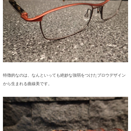
MYKITA
OAKLEY
OLIVER PEOPLES
Ray Ban
SAINT LAURENT
特徴的なのは、なんといっても絶妙な強弱をつけたブロウデザイン
TOM FORD
から生まれる曲線美です。
TALEX