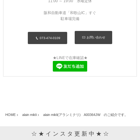
11:00 ～ 19:00 水曜定休
阪和自動車道「和歌山IC」すぐ
駐車場完備
お問い合わせ
073-474-0109
★LINEで在庫確認★
HOME
alain mikli
alain mikli(アランミクリ) A00364JW のご紹介です。
☆ ★ イ ン ス タ 更 新 中 ★ ☆