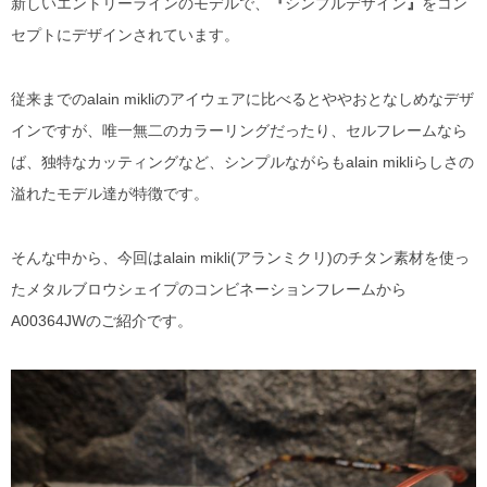
新しいエントリーラインのモデルで、
『
シンプルデザイン
』
をコン
DITA
セプトにデザインされています。
EYEVAN
従来までのalain mikliのアイウェアに比べるとややおとなしめなデザ
EYEVAN7285
インですが、唯一無二のカラーリングだったり、セルフレームなら
ば、独特なカッティングなど、シンプルながらもalain mikliらしさの
10EYEVAN
溢れたモデル達が特徴です。
Eyevol
そんな中から、今回はalain mikli(アランミクリ)のチタン素材を使っ
たメタルブロウシェイプのコンビネーションフレームから
E5 eyevan
A00364JWのご紹介です。
GUCCI
JACQUES MARIE MAGE
LINDBERG