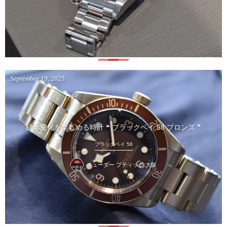
September
19
,
2025
経年変化を楽しめる時計 ❝ ブラックベイ 58 ブロンズ ❞
ブラックベイ 58
チューダー ブティック 大阪