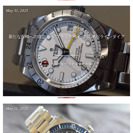
May
31
,
2025
新たな探検への道しるべ“ブラックベイ プロ オパラインダイア
ル”
ブラックベイ プロ
チューダー ブティック 大阪
May
11
,
2025