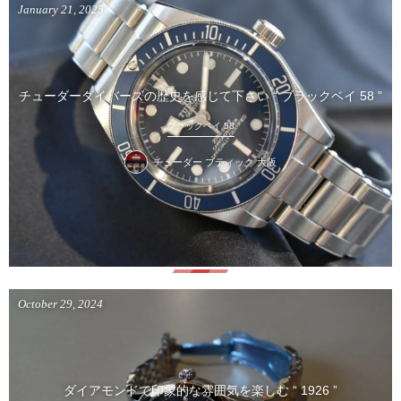
January
21
,
2025
チューダーダイバーズの歴史を感じて下さい “ ブラックベイ 58 ”
ブラックベイ 58
チューダー ブティック 大阪
October
29
,
2024
ダイアモンドで印象的な雰囲気を楽しむ “ 1926 ”