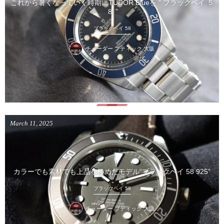
これから暑くなっていく時期にTUDOR Blueを “ ブラックベイ ５
８ ”
ブラックベイ 58
チューダー ブティック 大阪
March
11
,
2025
カラーでも素材でも上品を極めたモデル“ブラックベイ 58 925”
ブラックベイ 58
チューダー ブティック 大阪