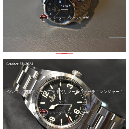
1926
チューダー ブティック 大阪
October
15
,
2024
シンプルで堅牢、そして実用的なツールウォッチ “ レンジャー ”
レンジャー
チューダー ブティック 大阪