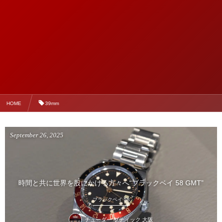
HOME
39mm
September
26
,
2025
時間と共に世界を股にかける方々へ“ブラックベイ 58 GMT”
ブラックベイ 58
チューダー ブティック 大阪