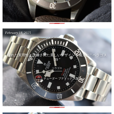
February
18
,
2025
優れた実用性と洗練された美しいデザインを備えた “ ペラゴス
39 ”
ぺラゴス
チューダー ブティック 大阪