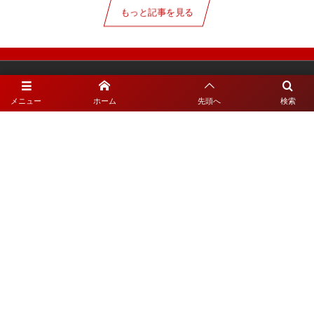
もっと記事を見る
メニュー
ホーム
先頭へ
検索
＜チューダー ブティック 大阪＞
〒542-0081 大阪市中央区南船場4-4-8
＜チューダー ブティック 仙台＞
〒980-0811 仙台市青葉区一番町3-3-26
お電話でのお問い合わせはこちら
大阪
06-6245-1926
仙台
022-393-5350
営業時間 11:00 ～ 19:00