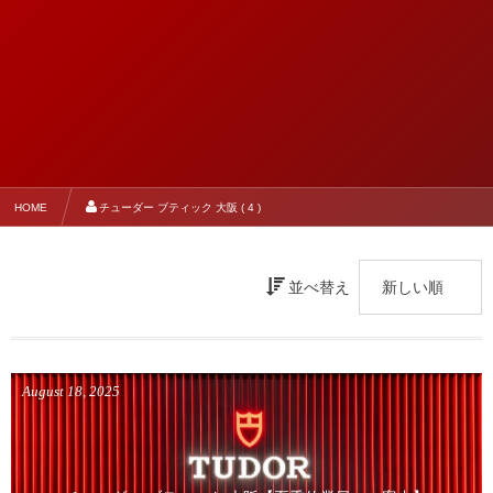
HOME
チューダー ブティック 大阪 ( 4 )
並べ替え
August
18
,
2025