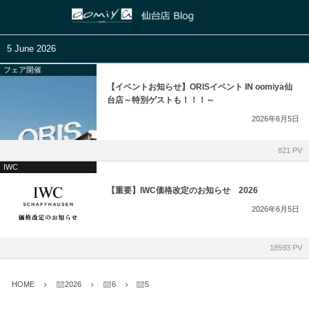
正規取扱いブランド
店舗ブログ
5 June 2026
フェア開催
HUBLOT
和歌山本店
ASTRON
【イベントお知らせ】ORISイベント IN oomiya仙
台店～特別ゲストも！！！～
ZENITH
心斎橋店
PRESAGE
2026年6月5日
IWC
京都店
PROSPEX
821 PV
IWC
PANERAI
鹿児島店
【重要】IWC価格改定のお知らせ 2026
GIRARD-PERREGAUX
ブライトリング ブティック 大阪
2026年6月5日
Glashütte Original
ブライトリング ブティック 京都
18593 PV
Grand Seiko
チューダー ブティック by OOMIYA
HOME
2026
6
5