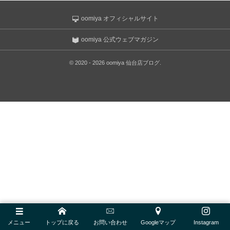
BLANCPAIN
ゼニス ブティック大阪
oomiya オフィシャルサイト
ULYSSE NARDIN
ジラール・ペルゴ ブティック 大阪
oomiya 公式ウェブマガジン
LONGINES
©
2020 - 2026
oomiya 仙台店ブログ
.
MAURICE LACROIX
BAUME＆MERCIER
ORIS
EDOX
GARMIN
NORQAIN
OSSO ITALY
メニュー
トップに戻る
お問い合わせ
Googleマップ
Instagram