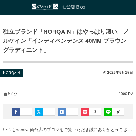
正規取扱いブランド
店舗ブログ
独立ブランド「NORQAIN」はやっぱり凄い。ノ
HUBLOT
和歌山本店
ASTRON
ルケイン「インディペンデンス 40MM ブラウン
ZENITH
心斎橋店
PRESAGE
グラディエント」
IWC
京都店
PROSPEX
2026年5月15日
NORQAIN
PANERAI
鹿児島店
GIRARD-PERREGAUX
ブライトリング ブティック 大阪
約4分
1000 PV
Glashütte Original
ブライトリング ブティック 京都
0
Grand Seiko
チューダー ブティック by OOMIYA
いつもoomiya仙台店のブログをご覧いただき誠にありがとうござい