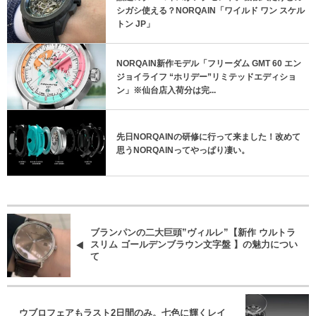
シガシ使える？NORQAIN「ワイルド ワン スケル
トン JP」
NORQAIN新作モデル「フリーダム GMT 60 エン
ジョイライフ “ホリデー”リミテッドエディショ
ン」※仙台店入荷分は完...
先日NORQAINの研修に行って来ました！改めて
思うNORQAINってやっぱり凄い。
ブランパンの二大巨頭”ヴィルレ”【新作 ウルトラ
スリム ゴールデンブラウン文字盤 】の魅力につい
て
ウブロフェアもラスト2日間のみ。七色に輝くレイ