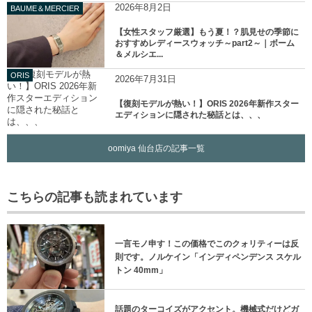
2026年8月2日
BAUME＆MERCIER
【女性スタッフ厳選】もう夏！？肌見せの季節に
おすすめレディースウォッチ～part2～｜ボーム
＆メルシエ...
ORIS
2026年7月31日
【復刻モデルが熱い！】ORIS 2026年新作スター
エディションに隠された秘話とは、、、
oomiya 仙台店の記事一覧
こちらの記事も読まれています
一言モノ申す！この価格でこのクォリティーは反
則です。ノルケイン「インディペンデンス スケル
トン 40mm」
話題のターコイズがアクセント。機械式だけどガ