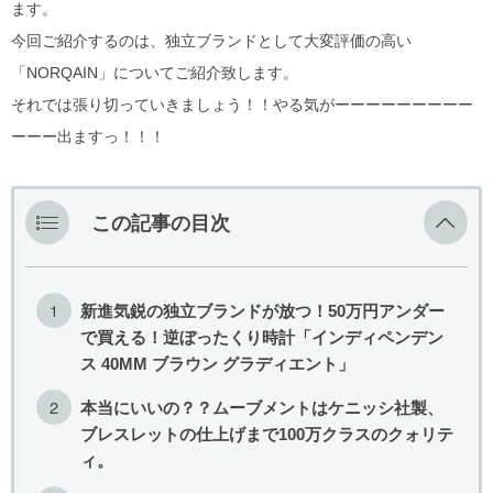
BLANCPAIN
ゼニス ブティック大阪
ます。
今回ご紹介するのは、独立ブランドとして大変評価の高い
ULYSSE NARDIN
ジラール・ペルゴ ブティック 大阪
「NORQAIN」についてご紹介致します。
それでは張り切っていきましょう！！やる気がーーーーーーーーー
LONGINES
ーーー出ますっ！！！
MAURICE LACROIX
BAUME＆MERCIER
この記事の目次
ORIS
新進気鋭の独立ブランドが放つ！50万円アンダー
EDOX
で買える！逆ぼったくり時計「インディペンデン
ス 40MM ブラウン グラディエント」
GARMIN
本当にいいの？？ムーブメントはケニッシ社製、
NORQAIN
ブレスレットの仕上げまで100万クラスのクォリテ
ィ。
OSSO ITALY