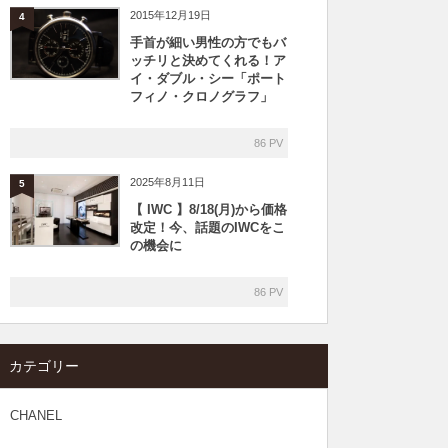
2015年12月19日
4
手首が細い男性の方でもバ
ッチリと決めてくれる！ア
イ・ダブル・シー「ポート
フィノ・クロノグラフ」
86 PV
2025年8月11日
5
【 IWC 】8/18(月)から価格
改定！今、話題のIWCをこ
の機会に
86 PV
カテゴリー
CHANEL