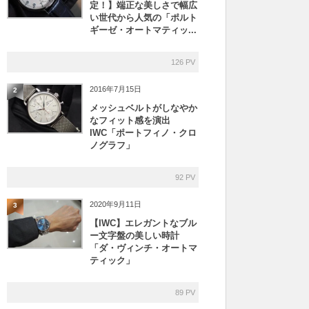
定！】端正な美しさで幅広
い世代から人気の「ポルト
ギーゼ・オートマティッ...
126 PV
2016年7月15日
2
メッシュベルトがしなやか
なフィット感を演出
IWC「ポートフィノ・クロ
ノグラフ」
92 PV
2020年9月11日
3
【IWC】エレガントなブル
ー文字盤の美しい時計
「ダ・ヴィンチ・オートマ
ティック」
89 PV