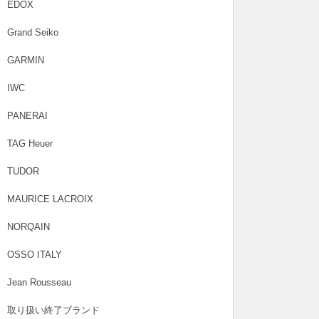
EDOX
Grand Seiko
GARMIN
IWC
PANERAI
TAG Heuer
TUDOR
MAURICE LACROIX
NORQAIN
OSSO ITALY
Jean Rousseau
取り扱い終了ブランド