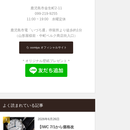
鹿児島市金生町2-11
099-219-9255
11:00 ~ 19:00 水曜定休
鹿児島市電「いづろ通」停留所より徒歩約1分
（山形屋様前・中町ベルク商店街入口）
oomiya オフィシャルサイト
＊オリジナル壁紙プレゼント＊
よく読まれている記事
2026年6月26日
1
【IWC 7/1から価格改