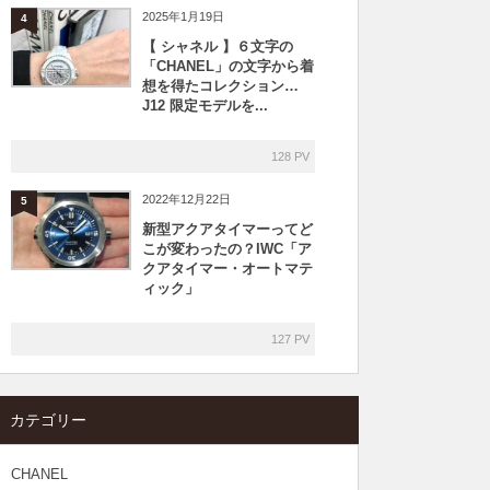
2025年1月19日
4
【 シャネル 】６文字の
「CHANEL」の文字から着
想を得たコレクション…
J12 限定モデルを...
128 PV
2022年12月22日
5
新型アクアタイマーってど
こが変わったの？IWC「ア
クアタイマー・オートマテ
ィック」
127 PV
カテゴリー
CHANEL