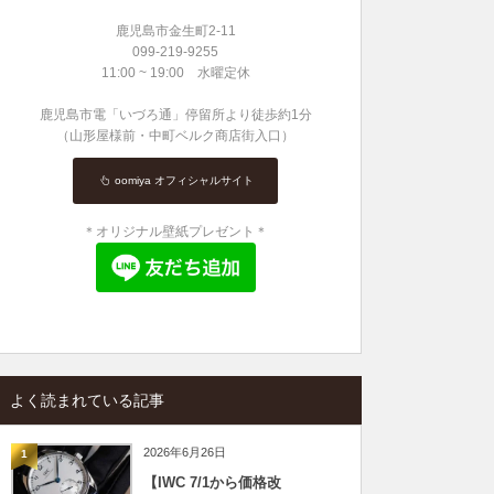
鹿児島市金生町2-11
099-219-9255
11:00 ~ 19:00 水曜定休
鹿児島市電「いづろ通」停留所より徒歩約1分
（山形屋様前・中町ベルク商店街入口）
oomiya オフィシャルサイト
＊オリジナル壁紙プレゼント＊
よく読まれている記事
2026年6月26日
1
【IWC 7/1から価格改