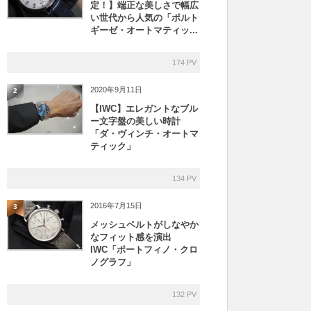
定！】端正な美しさで幅広
い世代から人気の「ポルト
ギーゼ・オートマティッ...
174 PV
2020年9月11日
2
【IWC】エレガントなブル
ー文字盤の美しい時計
「ダ・ヴィンチ・オートマ
ティック」
134 PV
2016年7月15日
3
メッシュベルトがしなやか
なフィット感を演出
IWC「ポートフィノ・クロ
ノグラフ」
132 PV