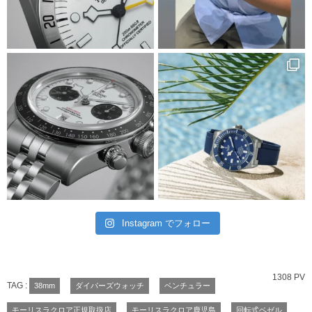
Instagram でフォロー
1308 PV
TAG :
38mm
ダイバーズウォッチ
ベンチュラー
モーリスラクロア正規取扱店
モーリスラクロア鹿児島
回転式ベゼル