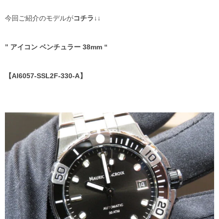
NORQAIN
ゼニス ブティック大阪
今回ご紹介のモデルが
コチラ↓↓
GARMIN
ジラール・ペルゴ ブティック 大阪
” アイコン ベンチュラー 38mm “
OSSO ITALY
Jean Rousseau
【AI6057-SSL2F-330-A】
取り扱い終了ブランド