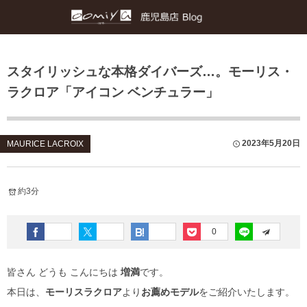
正規取扱いブランド
各店舗ブログ
スタイリッシュな本格ダイバーズ…。モーリス・
TAG Heuer
和歌山本店
ラクロア「アイコン ベンチュラー」
IWC
心斎橋店
PANERAI
京都店
2023年5月20日
MAURICE LACROIX
CHANEL
仙台店
約3分
TUDOR
ブライトリング ブティック大阪
0
EDOX
ブライトリング ブティック 京都
皆さん どうも こんにちは
増満
です。
MAURICE LACROIX
チューダー ブティック by OOMIYA
本日は、
モーリスラクロア
より
お薦めモデル
をご紹介いたします。