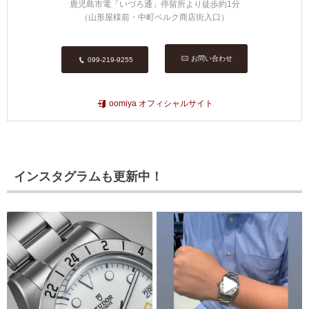
鹿児島市電「いづろ通」停留所より徒歩約1分
（山形屋様前・中町ベルク商店街入口）
お問い合わせ
099-219-9255
oomiya オフィシャルサイト
インスタグラムも更新中！