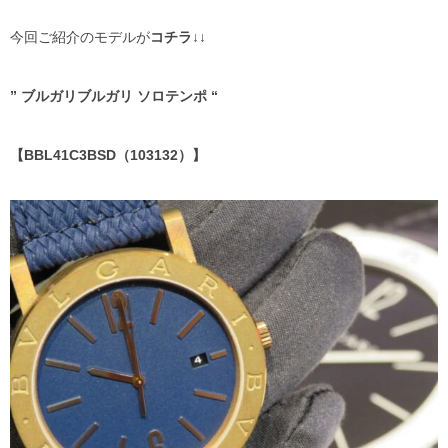
NORQAIN
ゼニス ブティック大阪
今回ご紹介のモデルが
コチラ↓↓
GARMIN
ジラール・ペルゴ ブティック 大阪
” ブルガリブルガリ ソロテンポ “
OSSO ITALY
Jean Rousseau
【BBL41C3BSD（103132）】
取り扱い終了ブランド