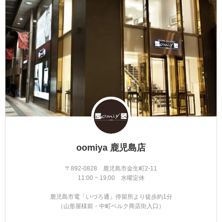
oomiya 鹿児島店
〒892-0828 鹿児島市金生町2-11
11:00 ~ 19:00 水曜定休
鹿児島市電「いづろ通」停留所より徒歩約1分
（山形屋様前・中町ベルク商店街入口）