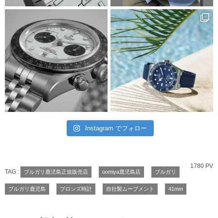
Instagram でフォロー
1780 PV
TAG :
ブルガリ鹿児島正規販売店
oomiya鹿児島店
ブルガリ
ブルガリ鹿児島
ブロンズ時計
自社製ムーブメント
41mm