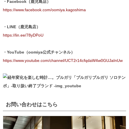
・Facebook（鹿児島店）
https://www.facebook.com/oomiya.kagoshima
・LINE（鹿児島店）
https://lin.ee/78yDPoU
・YouTube（oomiya公式チャンネル）
https://www.youtube.com/channel/UCT2r14cfqdaW4w0GUJaInUw
お問い合わせはこちら