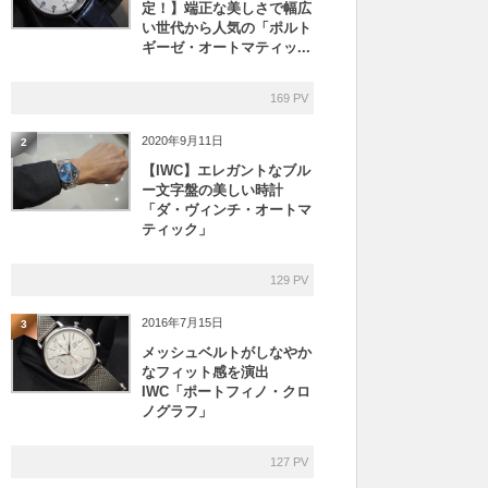
定！】端正な美しさで幅広
い世代から人気の「ポルト
ギーゼ・オートマティッ...
169 PV
2020年9月11日
2
【IWC】エレガントなブル
ー文字盤の美しい時計
「ダ・ヴィンチ・オートマ
ティック」
129 PV
2016年7月15日
3
メッシュベルトがしなやか
なフィット感を演出
IWC「ポートフィノ・クロ
ノグラフ」
127 PV