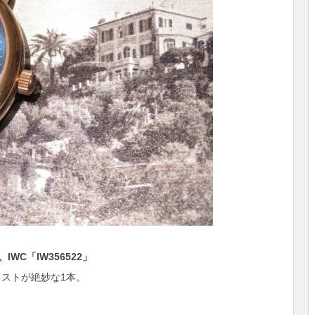
C「IW356522」
ラストが絶妙な1本。