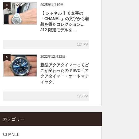
2025年1月19日
4
【 シャネル 】６文字の
「CHANEL」の文字から着
想を得たコレクション…
J12 限定モデルを...
124 PV
2022年12月22日
5
新型アクアタイマーってど
こが変わったの？IWC「ア
クアタイマー・オートマテ
ィック」
123 PV
カテゴリー
CHANEL