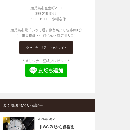
鹿児島市金生町2-11
099-219-9255
11:00 ~ 19:00 水曜定休
鹿児島市電「いづろ通」停留所より徒歩約1分
（山形屋様前・中町ベルク商店街入口）
oomiya オフィシャルサイト
＊オリジナル壁紙プレゼント＊
よく読まれている記事
2026年6月26日
1
【IWC 7/1から価格改