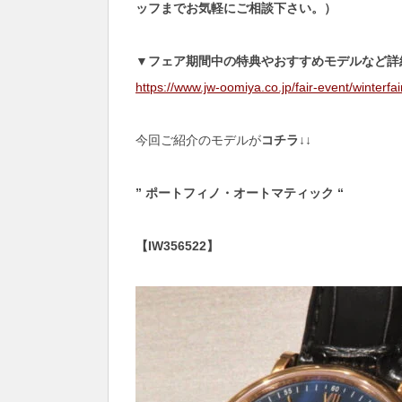
ッフまでお気軽にご相談下さい。）
▼フェア期間中の特典やおすすめモデルなど詳
https://www.jw-oomiya.co.jp/fair-event/winterfa
今回ご紹介のモデルが
コチラ↓↓
” ポートフィノ・オートマティック “
【IW356522】