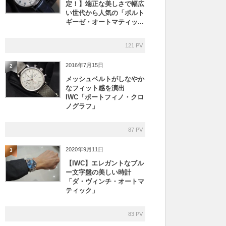
定！】端正な美しさで幅広
い世代から人気の「ポルト
ギーゼ・オートマティッ...
121 PV
2016年7月15日
2
メッシュベルトがしなやか
なフィット感を演出
IWC「ポートフィノ・クロ
ノグラフ」
87 PV
2020年9月11日
3
【IWC】エレガントなブル
ー文字盤の美しい時計
「ダ・ヴィンチ・オートマ
ティック」
83 PV