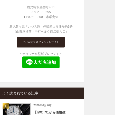
鹿児島市金生町2-11
099-219-9255
11:00 ~ 19:00 水曜定休
鹿児島市電「いづろ通」停留所より徒歩約1分
（山形屋様前・中町ベルク商店街入口）
oomiya オフィシャルサイト
＊オリジナル壁紙プレゼント＊
よく読まれている記事
2026年6月26日
1
【IWC 7/1から価格改