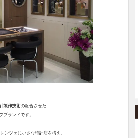
計製作技術
の融合させた
プブランドです。
ィレンツェに小さな時計店を構え、