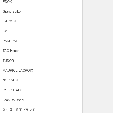
EDOX
Grand Seiko
GARMIN
IWC
PANERAI
TAG Heuer
TUDOR
MAURICE LACROIX
NORQAIN
OSSO ITALY
Jean Rousseau
取り扱い終了ブランド