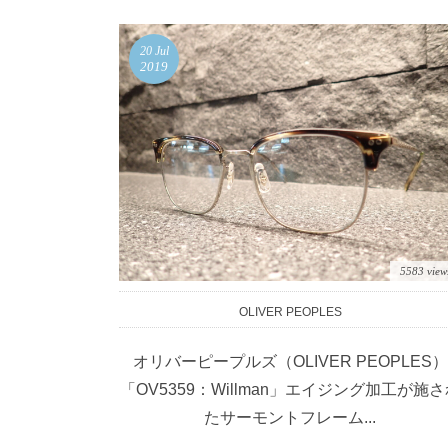
20
Jul
2019
5583 view
OLIVER PEOPLES
オリバーピープルズ（OLIVER PEOPLES）
「OV5359：Willman」エイジング加工が施さ
たサーモントフレーム...