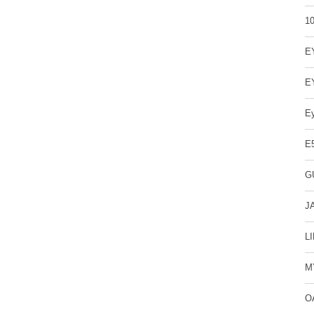
1
E
E
E
E
G
J
L
M
O