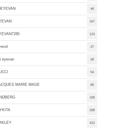
0EYEVAN
48
YEVAN
167
YEVAN7285
123
yevol
27
5 eyevan
28
UCCI
54
ACQUES MARIE MAGE
86
INDBERG
108
YKITA
208
AKLEY
412