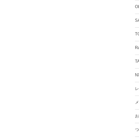
O
S
T
R
T
N
レ
メ
お
つ