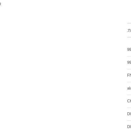
R
：
99
99
F
al
C
D
D