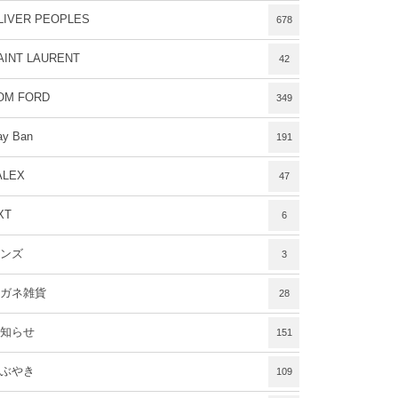
LIVER PEOPLES
678
AINT LAURENT
42
OM FORD
349
ay Ban
191
ALEX
47
XT
6
ンズ
3
ガネ雑貨
28
知らせ
151
ぶやき
109