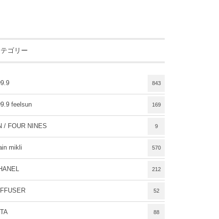
カテゴリー
9.9
843
9.9 feelsun
169
N / FOUR NINES
9
ain mikli
570
HANEL
212
IFFUSER
52
ITA
88