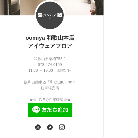
oomiya 和歌山本店
アイウェアフロア
和歌山市栗栖755-1
073-474-0109
11:00 ～ 19:00 水曜定休
阪和自動車道「和歌山IC」すぐ
駐車場完備
★☆LINEで在庫確認☆★