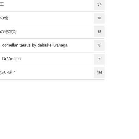
工
37
の他
78
の他雑貨
15
cornelian taurus by daisuke iwanaga
8
Dr.Vranjes
7
扱い終了
456