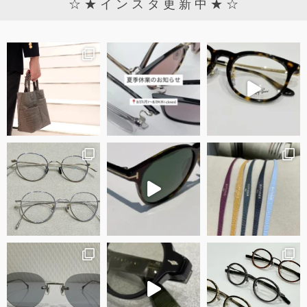
☆ ★ イ ン ス タ 更 新 中 ★ ☆