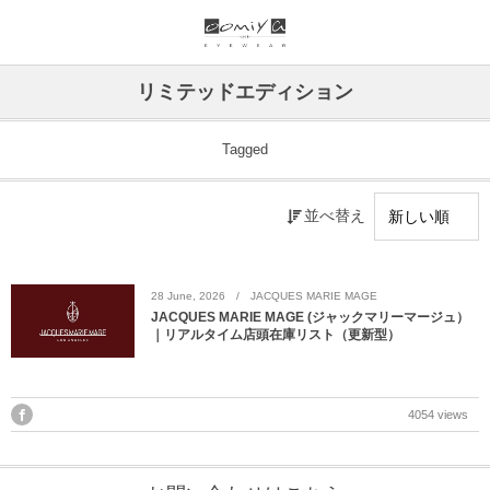
ブランド一覧
リンク
リミテッドエディション
999.9
ウオッチサイト
Tagged
999.9 feelsun
アイウェアサイト
並べ替え
FN / FOUR NINES
ジュエリーサイト
alain mikli
28
June
,
2026
JACQUES MARIE MAGE
JACQUES MARIE MAGE (ジャックマリーマージュ）
｜リアルタイム店頭在庫リスト（更新型）
chrome hearts
CHANEL
4054 views
DIFFUSER