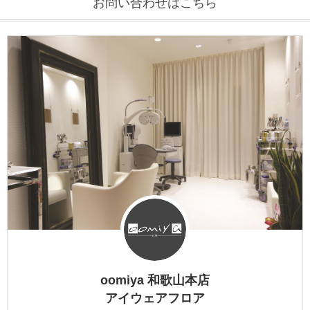
お問い合わせはこちら
DITA
EYEVAN
EYEVAN7285
10EYEVAN
Eyevol
E5 eyevan
GUCCI
JACQUES MARIE MAGE
oomiya 和歌山本店
LINDBERG
アイウェアフロア