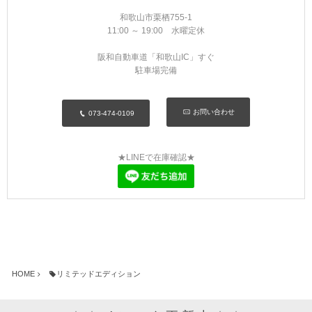
MYKITA
和歌山市栗栖755-1
11:00 ～ 19:00 水曜定休
OAKLEY
阪和自動車道「和歌山IC」すぐ
駐車場完備
OLIVER PEOPLES
お問い合わせ
073-474-0109
Ray Ban
SAINT LAURENT
★LINEで在庫確認★
TOM FORD
TALEX
HOME
リミテッドエディション